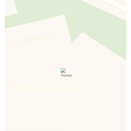
Alvin 333.8871897
Coordinate Satellitari
N 42° 55' 32,804'' - E 10° 32' 31,873''
Convenzioni
Se prenoti da noi hai lo
sconto del 20%
sulla
tariffa giornaliera dal primo al terzo giorno di
sosta, nella struttura
AreaSosta CamperElba
(escluso il periodo dal 1/8 al 20/8).
Agenzia
Il Traghetto di Piombino
: biglietteria
marittima (per acquisto dei biglietti da/per l'Isola
d'Elba)
tel. 0565 220630
Per informazioni contattaci!