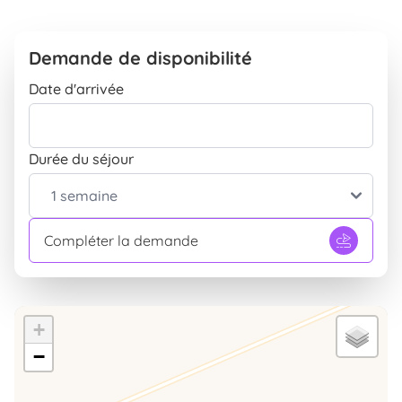
Demande de disponibilité
Date d'arrivée
Durée du séjour
Compléter la demande
L’area sosta camper è raggiungibile seguendo la
direzione porto Piombino, presso
Parcheggio
Alvin
.
+
−
Offerte Camper estate
Notte prima dell'imbarco