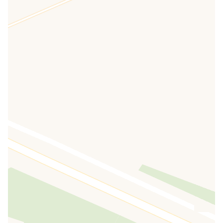
Notte prima dell'imbarco a
euro 15
!
Sosta giornaliera
euro 20!
3+1 gratis
Dopo il terzo giorno di sosta consecutiva con il
vostro Camper, un giorno gratis per te!!
Passeggeri e animali GRATIS!
Per informazioni contattaci!
Servizi inclusi
Sosta camper, carico e scarico, servizio igienico.
Nell'area sosta Camper Alvin è consentito l'utilizzo
di sedie, tavolini e verande, sempre con
educazione e nel rispetto del buon vivere civile.
Contatti