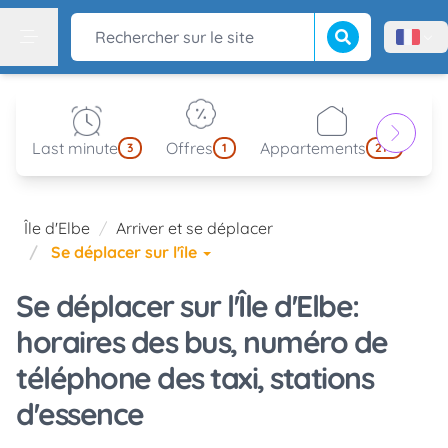
Lancer la recherch
Rechercher sur le site
Menù l
Menu
Last minute
Offres
Appartements
Pa
3
1
214
Île d'Elbe
Arriver et se déplacer
Se déplacer sur l'île
Se déplacer sur l'Île d'Elbe:
horaires des bus, numéro de
téléphone des taxi, stations
d'essence