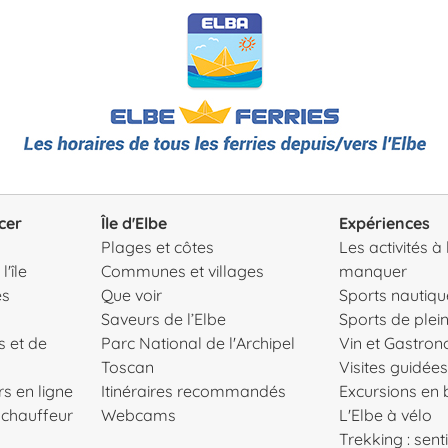
cer
Île d'Elbe
Expériences
Plages et côtes
Les activités à
'île
Communes et villages
manquer
es
Que voir
Sports nautiqu
Saveurs de l’Elbe
Sports de plein
s et de
Parc National de l'Archipel
Vin et Gastro
Toscan
Visites guidées
s en ligne
Itinéraires recommandés
Excursions en
c chauffeur
Webcams
L'Elbe à vélo
Trekking : senti