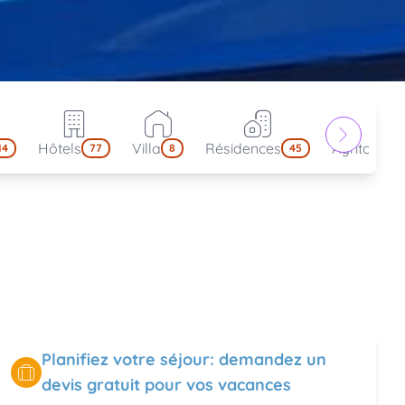
Hôtels
Villa
Résidences
Agritouris
14
77
8
45
Planifiez votre séjour: demandez un
devis gratuit pour vos vacances