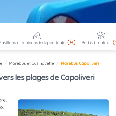
Pavillons et maisons indépendantes
Bed & breakfast
16
le
Marebus et bus navette
Marebus Capoliveri
vers les plages de Capoliveri
bre,
o,