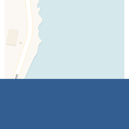
Leaflet
|
©
OpenStreetMap
©
CartoDB