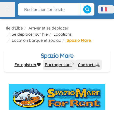
Lancer la recherch
Rechercher sur le site
Menù l
Menu
Île d'Elbe
Arriver et se déplacer
Se déplacer sur l'île
Locations
Location barque et zodiac
Spazio Mare
Spazio Mare
Enregistrer
Partager sur
Contacts