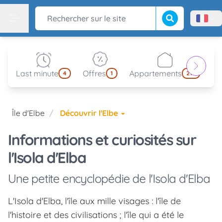
Lancer la recherch
Rechercher sur le site
Menù l
Menu
Last minute
Offres
Appartements
Pa
4
1
214
Île d'Elbe
Découvrir l'Elbe
Informations et curiosités sur
l'Isola d'Elba
Une petite encyclopédie de l'Isola d'Elba
L'Isola d'Elba, l'île aux mille visages : l'île de
l'histoire et des civilisations ; l'île qui a été le