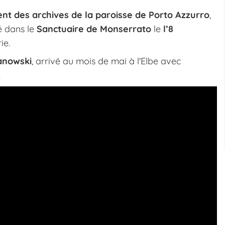
t des archives de la paroisse de Porto Azzurro
,
é dans le
Sanctuaire de Monserrato
le
l’8
ie.
anowski
, arrivé au mois de mai à l'Elbe avec
.