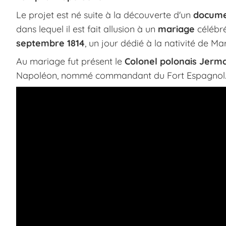
Le projet est né suite à la découverte d'un
documen
dans lequel il est fait allusion à un
mariage
célébr
septembre 1814
, un jour dédié à la nativité de Mar
Au mariage fut présent le
Colonel polonais Jerm
Napoléon, nommé commandant du Fort Espagnol