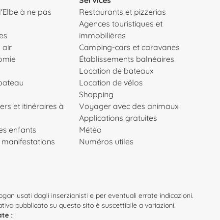
 l'Elbe à ne pas
Restaurants et pizzerias
Agences touristiques et
es
immobilières
 air
Camping-cars et caravanes
nomie
Établissements balnéaires
Location de bateaux
 bateau
Location de vélos
Shopping
ers et itinéraires à
Voyager avec des animaux
Applications gratuites
les enfants
Météo
 manifestations
Numéros utiles
an usati dagli inserzionisti e per eventuali errate indicazioni.
mativo pubblicato su questo sito è suscettibile a variazioni.
ate
::