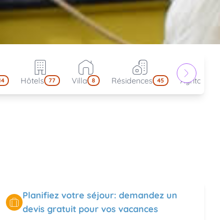
Hôtels
Villa
Résidences
Agritouris
14
77
8
45
Planifiez votre séjour: demandez un
devis gratuit pour vos vacances