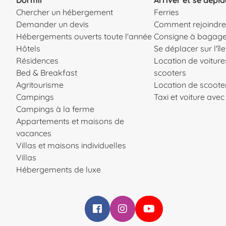
Chercher un hébergement
Ferries
Demander un devis
Comment rejoindre l
Hébergements ouverts toute l'année
Consigne à bagag
Hôtels
Se déplacer sur l'île
Résidences
Location de voiture
Bed & Breakfast
scooters
Agritourisme
Location de scooter
Campings
Taxi et voiture ave
Campings à la ferme
Appartements et maisons de
vacances
Villas et maisons individuelles
Villas
Hébergements de luxe
Infoelba su Facebook
Infoelba su Instagram
Infoelba su YouTube