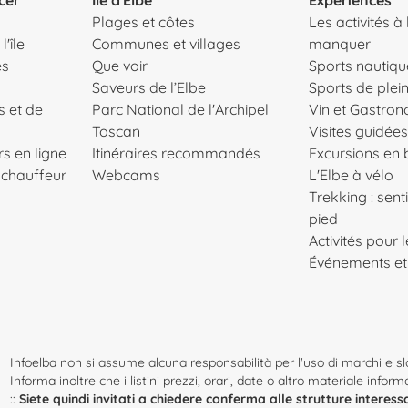
Plages et côtes
Les activités à
'île
Communes et villages
manquer
es
Que voir
Sports nautiqu
Saveurs de l’Elbe
Sports de plein
s et de
Parc National de l'Archipel
Vin et Gastro
Toscan
Visites guidées
s en ligne
Itinéraires recommandés
Excursions en
c chauffeur
Webcams
L'Elbe à vélo
Trekking : senti
pied
Activités pour 
Événements et
Infoelba non si assume alcuna responsabilità per l'uso di marchi e slog
Informa inoltre che i listini prezzi, orari, date o altro materiale infor
::
Siete quindi invitati a chiedere conferma alle strutture interess