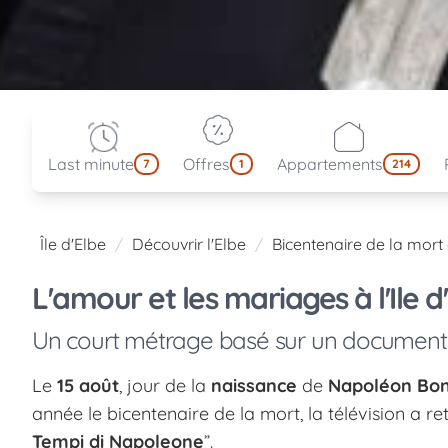
Last minute
Offres
Appartements
7
1
214
Île d'Elbe
Découvrir l'Elbe
Bicentenaire de la mor
L'amour et les mariages à l'Ile 
Un court métrage basé sur un document p
Le
15 août
, jour de la
naissance
de
Napoléon Bo
année le bicentenaire de la mort, la télévision a re
Tempi di Napoleone
”.