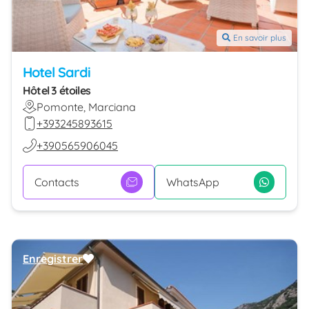
En savoir plus
Hotel Sardi
Hôtel 3 étoiles
Pomonte, Marciana
+393245893615
+390565906045
Contacts
WhatsApp
Enregistrer