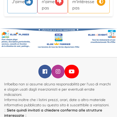
J'aime
n'aime
m'intéresse
pas
pas
Infoelba su Facebook
Infoelba su Instagram
Infoelba su YouTube
Infoelba non si assume alcuna responsabilità per l'uso di marchi
e slogan usati dagli inserzionisti e per eventuali errate
indicazioni.
Informa inoltre che i listini prezzi, orari, date o altro materiale
informativo pubblicato su questo sito è suscettibile a variazioni.
::
Siete quindi invitati a chiedere conferma alle strutture
interessate
::