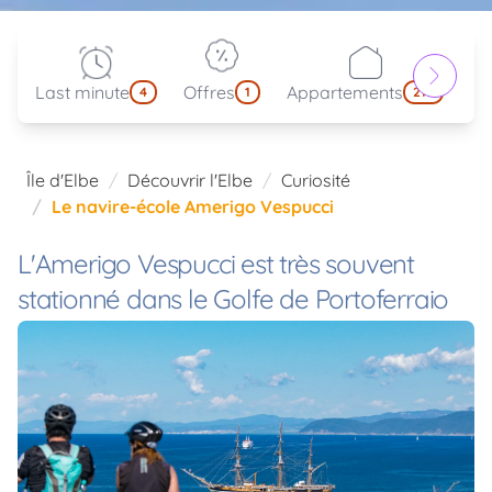
Last minute
Offres
Appartements
Pa
4
1
214
Île d'Elbe
Découvrir l'Elbe
Curiosité
Le navire-école Amerigo Vespucci
L'Amerigo Vespucci est très souvent
stationné dans le Golfe de Portoferraio