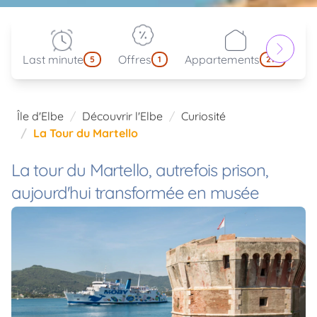
Last minute
Offres
Appartements
Pa
5
1
214
Île d'Elbe
Découvrir l'Elbe
Curiosité
La Tour du Martello
La tour du Martello, autrefois prison,
aujourd'hui transformée en musée