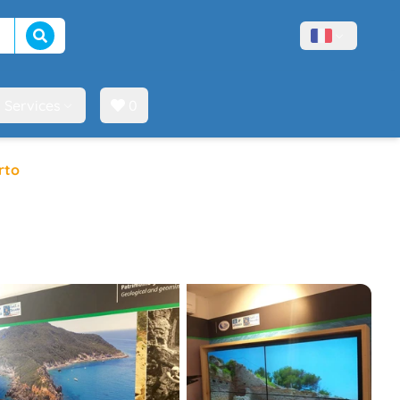
Lancer la recherche
Menù lingue
Services
0
rto