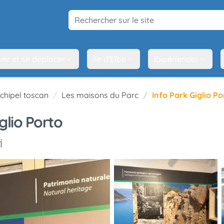
Rechercher sur le site
ver et se déplacer
Île d'Elbe
Expériences
rchipel toscan
Les maisons du Parc
Info Park Giglio Po
glio Porto
i