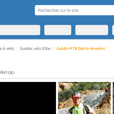
Rechercher sur le site
ver et se déplacer
Île d'Elbe
Expériences
e à vélo
Guides vélo Elbe
Guida MTB Dario Anselmi
ferraio