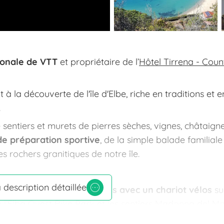
ionale de VTT
et propriétaire de l’
Hôtel Tirrena - Coun
 la découverte de l'île d'Elbe, riche en traditions et e
.
 sentiers et murets de pierres sèches, vignes, châtaigne
de préparation sportive
, de la simple balade familiale
s rochers granitiques de notre île.
a description détaillée
our les
montées mécanisées avec un chariot vélos
su
 de l’Elba Ovest Bike Park et les sentiers Madonna del M