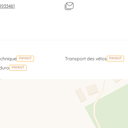
1933481
nécessaire pour organiser le véhicule, en fonction de la
echnique
Transport des vélos
PAYANT
PAYANT
nduro
PAYANT