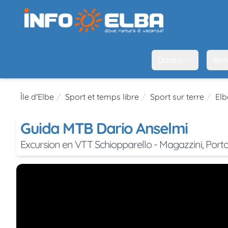
Dormir
Arri
Île d'Elbe
Sport et temps libre
Sport sur terre
Elb
Guida MTB Dario Anselmi
Excursion en VTT Schiopparello - Magazzini, Porto