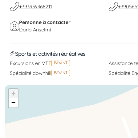
+393939468211
+390565
Pour ce service, un préavis d’au moins un jour est 
disponibilité de notre personnel.
Personne à contacter
Dario Anselmi
Sports et activités récréatives
Excursions en VTT
Assistance t
PAYANT
Spécialité downhill
Spécialité E
PAYANT
+
−