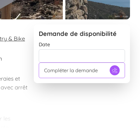
Demande de disponibilité
try & Bike
Date
n
Compléter la demande
raies et
 avec arrêt
r les
onte –