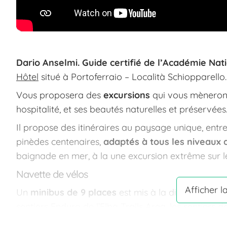
Dario Anselmi.
Guide certifié de l’Académie Nat
Hôtel
situé à Portoferraio – Località Schiopparello.
Vous proposera des
excursions
qui vous mèneront à
hospitalité, et ses beautés naturelles et préservées
Il propose des itinéraires au paysage unique, entre
pinèdes centenaires,
adaptés à tous les niveaux 
baignade en mer, à la une excursion extrême sur le
Navette de vélos
Afficher l
Un
minibus de 9 places
est mis à la disposition p
sentiers Enduro de l’Elba Trails Area, les sentiers
Semaforo – Chiessi.