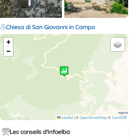
Chiesa di San Giovanni in Campo
+
−
Leaflet
|
©
OpenStreetMap
©
CartoDB
Les conseils d'Infoelba