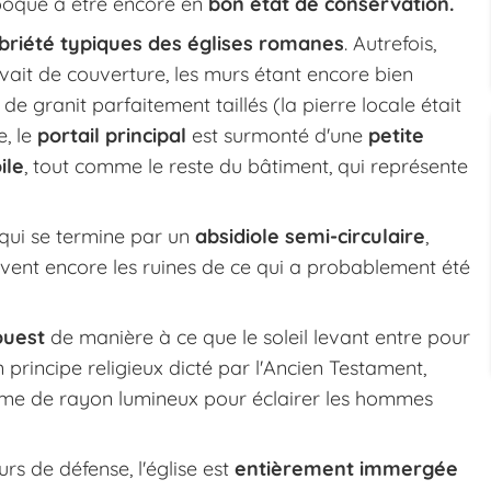
 époque à être encore en
bon état de conservation.
sobriété typiques des églises romanes
. Autrefois,
vait de couverture, les murs étant encore bien
de granit parfaitement taillés (la pierre locale était
e, le
portail principal
est surmonté d'une
petite
ile
, tout comme le reste du bâtiment, qui représente
qui se termine par un
absidiole semi-circulaire
,
uvent encore les ruines de ce qui a probablement été
ouest
de manière à ce que le soleil levant entre pour
un principe religieux dicté par l'Ancien Testament,
forme de rayon lumineux pour éclairer les hommes
rs de défense, l'église est
entièrement immergée