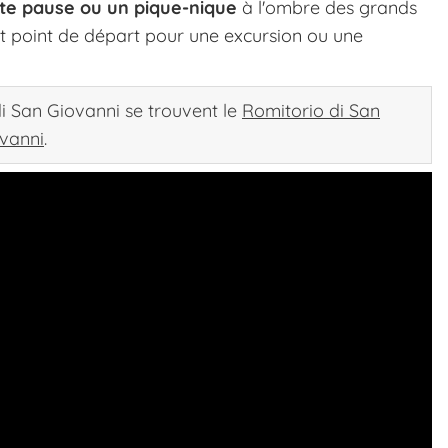
rte pause ou un pique-nique
à l'ombre des grands
nt point de départ pour une excursion ou une
di San Giovanni se trouvent le
Romitorio di San
ovanni
.