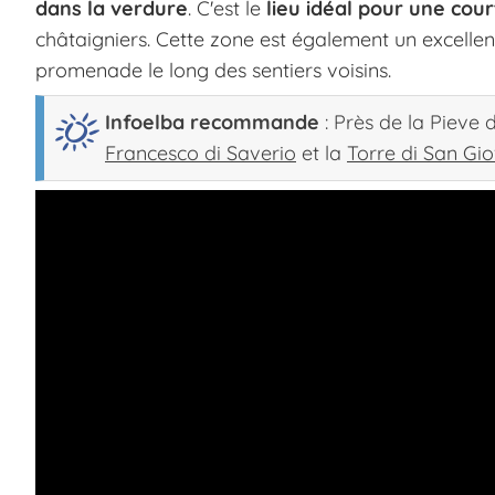
dans la verdure
. C'est le
lieu idéal pour une cou
châtaigniers. Cette zone est également un excelle
promenade le long des sentiers voisins.
Infoelba recommande
: Près de la Pieve 
Francesco di Saverio
et la
Torre di San Gi