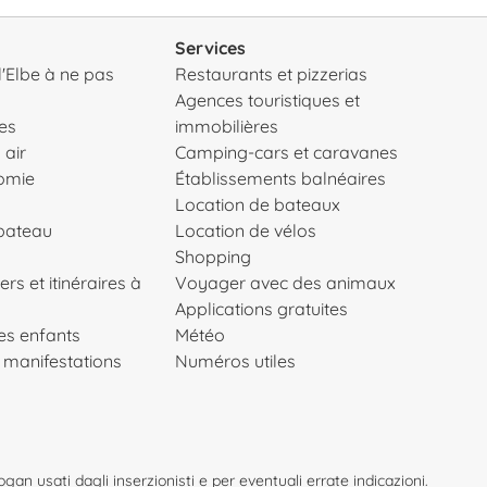
Services
 l'Elbe à ne pas
Restaurants et pizzerias
Agences touristiques et
es
immobilières
 air
Camping-cars et caravanes
nomie
Établissements balnéaires
Location de bateaux
 bateau
Location de vélos
Shopping
ers et itinéraires à
Voyager avec des animaux
Applications gratuites
les enfants
Météo
 manifestations
Numéros utiles
an usati dagli inserzionisti e per eventuali errate indicazioni.