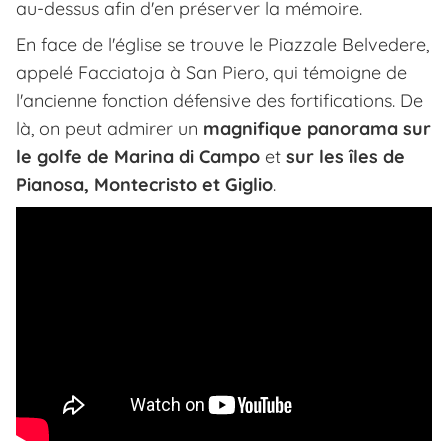
au-dessus afin d'en préserver la mémoire.
En face de l'église se trouve le Piazzale Belvedere,
appelé
Facciatoja
à San Piero, qui témoigne de
l'ancienne fonction défensive des fortifications. De
là, on peut admirer un
magnifique panorama sur
le golfe de Marina di Campo
et
sur les îles de
Pianosa, Montecristo et Giglio
.