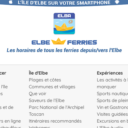
cer
Île d'Elbe
Expériences
Plages et côtes
Les activités à
'île
Communes et villages
manquer
es
Que voir
Sports nautiqu
Saveurs de l’Elbe
Sports de plein
s et de
Parc National de l'Archipel
Vin et Gastro
Toscan
Visites guidées
s en ligne
Itinéraires recommandés
Excursions en
c chauffeur
Webcams
L'Elbe à vélo