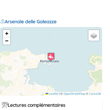
Arsenale delle Galeazze
+
−
Leaflet
|
©
OpenStreetMap
©
CartoDB
Lectures complémentaires