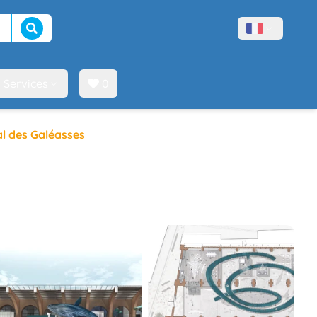
Lancer la recherche
Menù lingue
Services
0
l des Galéasses