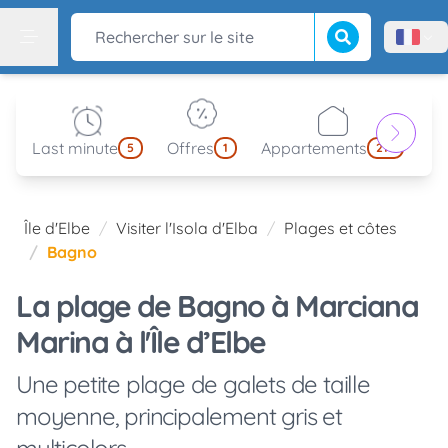
Lancer la recherch
Rechercher sur le site
Menù l
Menu
Last minute
Offres
Appartements
Pa
5
1
214
Île d'Elbe
Visiter l'Isola d'Elba
Plages et côtes
Bagno
La plage de Bagno à Marciana
Marina à l'Île d’Elbe
Une petite plage de galets de taille
moyenne, principalement gris et