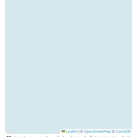
Leaflet
|
©
OpenStreetMap
©
CartoDB