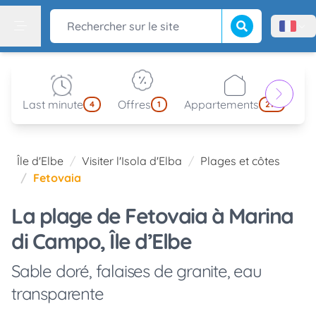
Lancer la recherch
Rechercher sur le site
Menù l
Menu
Last minute
Offres
Appartements
Pa
4
1
214
Île d'Elbe
Visiter l'Isola d'Elba
Plages et côtes
Fetovaia
La plage de Fetovaia à Marina
di Campo, Île d’Elbe
Sable doré, falaises de granite, eau
transparente