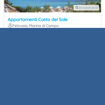
En savoir plus
Appartamenti Costa del Sole
Fetovaia, Marina di Campo
C'est une proposition de
Agenzia SaraEffe
+393296568828
+390565914378
Contacts
WhatsApp
Enregistrer