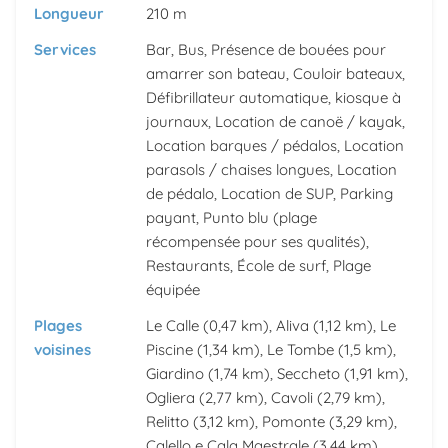
Longueur
210 m
Services
Bar, Bus, Présence de bouées pour
amarrer son bateau, Couloir bateaux,
Défibrillateur automatique, kiosque à
journaux, Location de canoë / kayak,
Location barques / pédalos, Location
parasols / chaises longues, Location
de pédalo, Location de SUP, Parking
payant, Punto blu (plage
récompensée pour ses qualités),
Restaurants, École de surf, Plage
équipée
Plages
Le Calle
(0,47 km),
Aliva
(1,12 km),
Le
voisines
Piscine
(1,34 km),
Le Tombe
(1,5 km),
Giardino
(1,74 km),
Seccheto
(1,91 km),
Ogliera
(2,77 km),
Cavoli
(2,79 km),
Relitto
(3,12 km),
Pomonte
(3,29 km),
Calello e Cala Maestrale
(3,44 km),