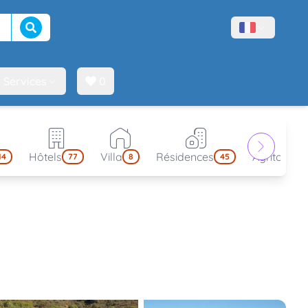
Lancer la recherche
Menù lingue
Services
0
Hôtels
Villa
Résidences
Agritouris
14
77
8
45