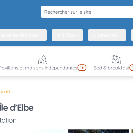
Rechercher sur le site
ver et se déplacer
Île d'Elbe
Expériences
Pavillons et maisons indépendantes
Bed & breakfast
16
areti
Île d’Elbe
tation