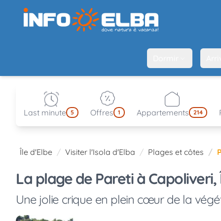
Dormir
Arri
Last minute
Offres
Appartements
5
1
214
Île d'Elbe
Visiter l'Isola d'Elba
Plages et côtes
P
La plage de Pareti à Capoliveri, 
Une jolie crique en plein cœur de la végé