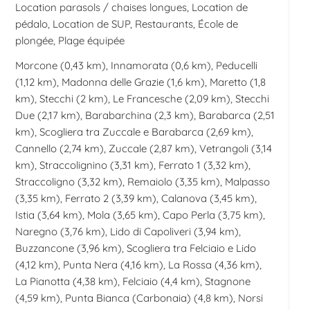
Location parasols / chaises longues, Location de
pédalo, Location de SUP, Restaurants, École de
plongée, Plage équipée
Morcone
(0,43 km),
Innamorata
(0,6 km),
Peducelli
(1,12 km),
Madonna delle Grazie
(1,6 km),
Maretto
(1,8
km),
Stecchi
(2 km),
Le Francesche
(2,09 km),
Stecchi
Due
(2,17 km),
Barabarchina
(2,3 km),
Barabarca
(2,51
km),
Scogliera tra Zuccale e Barabarca
(2,69 km),
Cannello
(2,74 km),
Zuccale
(2,87 km),
Vetrangoli
(3,14
km),
Straccolignino
(3,31 km),
Ferrato 1
(3,32 km),
Straccoligno
(3,32 km),
Remaiolo
(3,35 km),
Malpasso
(3,35 km),
Ferrato 2
(3,39 km),
Calanova
(3,45 km),
Istia
(3,64 km),
Mola
(3,65 km),
Capo Perla
(3,75 km),
Naregno
(3,76 km),
Lido di Capoliveri
(3,94 km),
Buzzancone
(3,96 km),
Scogliera tra Felciaio e Lido
(4,12 km),
Punta Nera
(4,16 km),
La Rossa
(4,36 km),
La Pianotta
(4,38 km),
Felciaio
(4,4 km),
Stagnone
(4,59 km),
Punta Bianca (Carbonaia)
(4,8 km),
Norsi