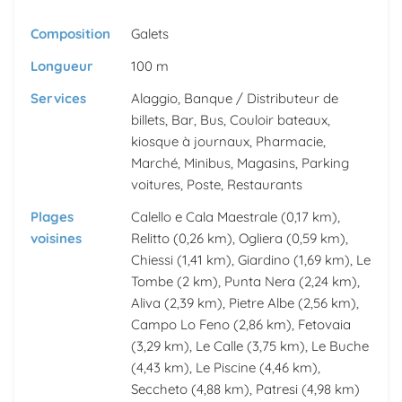
Composition
Galets
Longueur
100 m
Services
Alaggio, Banque / Distributeur de
billets, Bar, Bus, Couloir bateaux,
kiosque à journaux, Pharmacie,
Marché, Minibus, Magasins, Parking
voitures, Poste, Restaurants
Plages
Calello e Cala Maestrale
(0,17 km),
voisines
Relitto
(0,26 km),
Ogliera
(0,59 km),
Chiessi
(1,41 km),
Giardino
(1,69 km),
Le
Tombe
(2 km),
Punta Nera
(2,24 km),
Aliva
(2,39 km),
Pietre Albe
(2,56 km),
Campo Lo Feno
(2,86 km),
Fetovaia
(3,29 km),
Le Calle
(3,75 km),
Le Buche
(4,43 km),
Le Piscine
(4,46 km),
Seccheto
(4,88 km),
Patresi
(4,98 km)