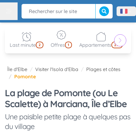
Lancer la recherch
Rechercher sur le site
Menù l
Menu
Last minute
Offres
Appartements
Pa
2
1
214
Île d'Elbe
Visiter l'Isola d'Elba
Plages et côtes
Pomonte
La plage de Pomonte (ou Le
Scalette) à Marciana, Île d’Elbe
Une paisible petite plage à quelques pas
du village