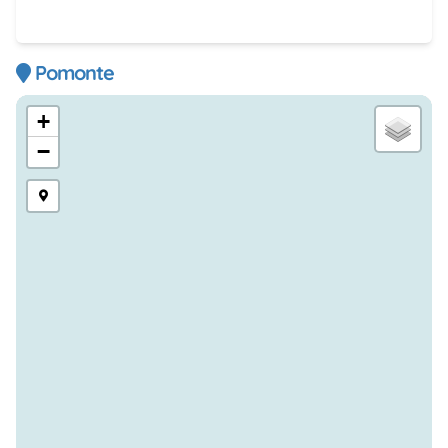
Pomonte
+
−