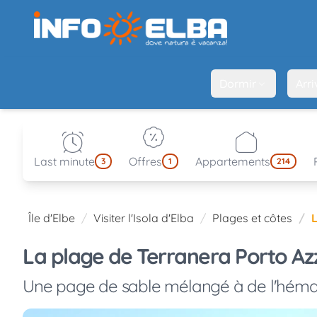
Dormir
Arri
Last minute
Offres
Appartements
3
1
214
Île d'Elbe
Visiter l'Isola d'Elba
Plages et côtes
La plage de Terranera Porto Azzu
Une page de sable mélangé à de l'hémat