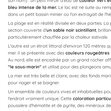
son nom) : un petit miroir d'eau de
couleur vert 
bleu intense de la mer.
Le lac est né suite au rem
dans un petit bassin minier où l'on extrayait de l'h
La plage est en réalité divisée en deux parties. La
section couverte d'
un sable noir scintillant
, brill
particulièrement chauffée par la chaleur estivale.
L'autre est un étroit littoral d'environ 120 mètres 
mer. Il se présente avec des
couleurs rougeâtres e
Au nord, elle est encadrée par un grand rocher aff
"le sous-marin"
et utilisé pour des plongeons amu
La mer est très belle et claire, avec des fonds ma
pour nager et se baigner.
Un ensemble de couleurs vives et inhabituelles pour
l'endroit vraiment unique. Cette
coloration particu
poussière d'hématite et de pyrite, des minéraux de fe