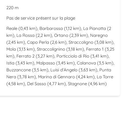
220 m
Pas de service présent sur la plage
Reale
(0,43 km),
Barbarossa
(1,12 km),
La Pianotta
(2
km),
La Rossa
(2,2 km),
Ortano
(2,39 km),
Naregno
(2,45 km),
Capo Perla
(2,6 km),
Straccoligno
(3,08 km),
Mola
(3,13 km),
Straccolignino
(3,18 km),
Ferrato 1
(3,25
km),
Ferrato 2
(3,27 km),
Porticciolo di Rio
(3,41 km),
Istia
(3,43 km),
Malpasso
(3,45 km),
Calanova
(3,5 km),
Buzzancone
(3,5 km),
Luisi d'Angelo
(3,63 km),
Punta
Nera
(3,78 km),
Marina di Gennaro
(4,24 km),
La Torre
(4,58 km),
Del Sasso
(4,77 km),
Stagnone
(4,96 km)