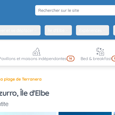
Rechercher sur le site
ver et se déplacer
Île d'Elbe
Expériences
Pavillons et maisons indépendantes
Bed & breakfast
16
La plage de Terranera
rro, Île d'Elbe
ite