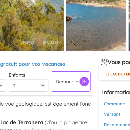
Vous pou
 gratuit pour vos vacances
Enfants
LE LAC DE TE
Demandes
Informatio
de vue géologique, est également l'une
Commune
Versant
e
lac de Terranera
(d'où la plage tire
Recommand