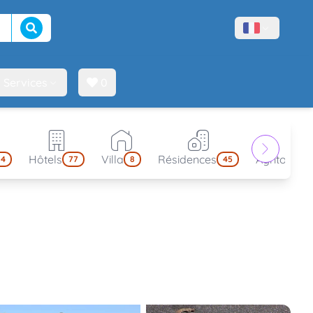
Lancer la recherche
Menù lingue
Services
0
Hôtels
Villa
Résidences
Agritouris
14
77
8
45