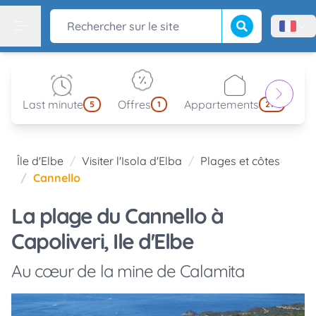
Lancer la recherch
Rechercher sur le site
Menù l
Menu
Last minute
Offres
Appartements
Pa
5
1
214
Île d'Elbe
Visiter l'Isola d'Elba
Plages et côtes
Cannello
La plage du Cannello à
Capoliveri, Ile d'Elbe
Au cœur de la mine de Calamita