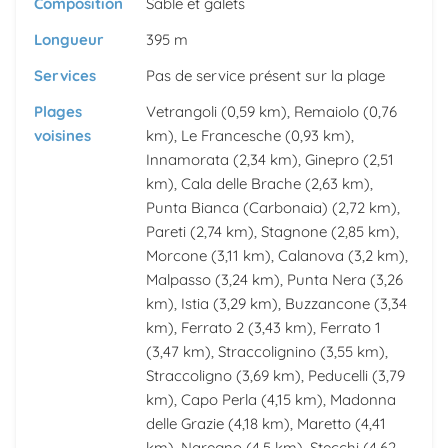
Composition
Sable et galets
Longueur
395 m
Services
Pas de service présent sur la plage
Plages
Vetrangoli
(0,59 km),
Remaiolo
(0,76
voisines
km),
Le Francesche
(0,93 km),
Innamorata
(2,34 km),
Ginepro
(2,51
km),
Cala delle Brache
(2,63 km),
Punta Bianca (Carbonaia)
(2,72 km),
Pareti
(2,74 km),
Stagnone
(2,85 km),
Morcone
(3,11 km),
Calanova
(3,2 km),
Malpasso
(3,24 km),
Punta Nera
(3,26
km),
Istia
(3,29 km),
Buzzancone
(3,34
km),
Ferrato 2
(3,43 km),
Ferrato 1
(3,47 km),
Straccolignino
(3,55 km),
Straccoligno
(3,69 km),
Peducelli
(3,79
km),
Capo Perla
(4,15 km),
Madonna
delle Grazie
(4,18 km),
Maretto
(4,41
km),
Naregno
(4,5 km),
Stecchi
(4,62