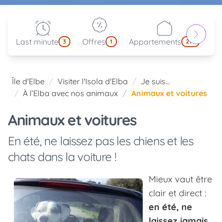
Last minute
Offres
Appartements
Pa
3
1
214
Île d'Elbe
Visiter l'Isola d'Elba
Je suis...
À l’Elba avec nos animaux
Animaux et voitures
Animaux et voitures
En été, ne laissez pas les chiens et les
chats dans la voiture !
Mieux vaut être
clair et direct :
en été, ne
laissez jamais