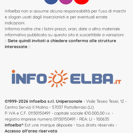
Infoelba non si assume alcuna responsabilità per l'uso di marchi
e slogan usati dagli inserzionisti e per eventuali errate
indicazioni.
Informa inoltre che i listini prezzi, orari, date o altro materiale
informativo pubblicato su questo sito è suscettibile a variazioni.
::
Siete quindi invitati a chiedere conferma alle strutture
interessate
::
©1999-2026 Infoelba s.r.l. Unipersonale
- Viale Teseo Tesei, 12 -
Centro Servizi Il Molino - 57037 Portoferraio (LI)
P. IVA e C.F. 01130150491 - capitale sociale €10.000,00 i.v. -
registro imprese numero 01130150491 - REA: LI - 100635
infoelba
® Est une marque déposée - tous droits réservés -
Accesso all'area riservata