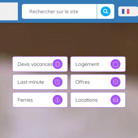
Lancer la recherch
Rechercher sur le site
Menù l
Menu
Devis vacances
Logement
Last minute
Offres
Ferries
Locations