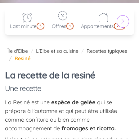
Last minute
Offres
Appartements
Pa
5
1
214
Île d'Elbe
L’Elbe et sa cuisine
Recettes typiques
Resiné
La recette de la resiné
Une recette
La Resiné est une
espèce de gelée
qui se
prépare à l'automne et qui peut être utilisée
comme confiture ou bien comme
accompagnement de
fromages et ricotta.