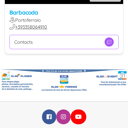
Barbacoda
Portoferraio
+393358064910
Contacts
Infoelba su Facebook
Infoelba su Instagram
Infoelba su YouTube