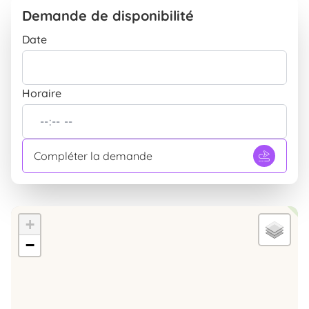
Demande de disponibilité
Extérieur
Parking
INCLUS
Date
Horaire
Compléter la demande
+
−