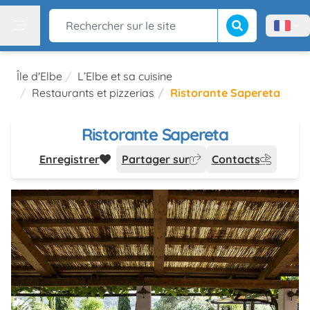
Lancer la recherch
Rechercher sur le site
Menù l
Menu
Île d'Elbe
L’Elbe et sa cuisine
Restaurants et pizzerias
Ristorante Sapereta
Ristorante Sapereta
Enregistrer
Partager sur
Contacts