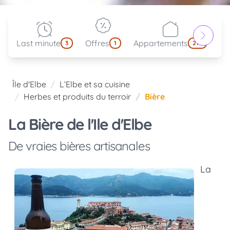
Last minute
Offres
Appartements
Pa
3
1
214
Île d'Elbe
L’Elbe et sa cuisine
Herbes et produits du terroir
Bière
La Bière de l'Ile d'Elbe
De vraies bières artisanales
La