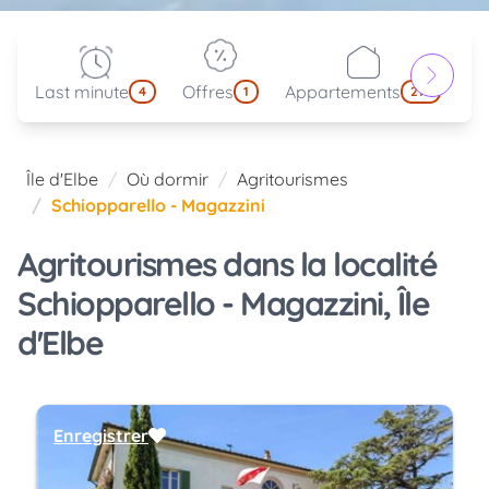
Last minute
Offres
Appartements
Pa
4
1
214
Île d'Elbe
Où dormir
Agritourismes
Schiopparello - Magazzini
Agritourismes dans la localité
Schiopparello - Magazzini, Île
d'Elbe
Enregistrer