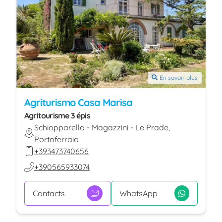
En savoir plus
Agriturismo Casa Marisa
Agritourisme 3 épis
Schiopparello - Magazzini - Le Prade,
Portoferraio
+393473740656
+390565933074
Contacts
WhatsApp