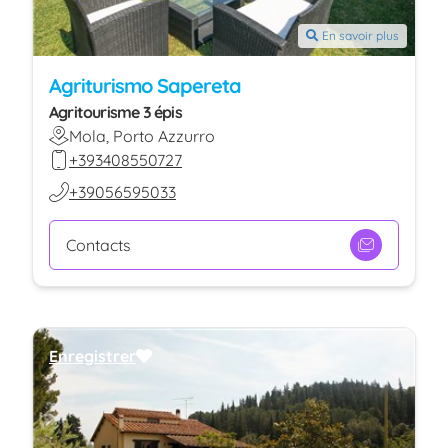
En savoir plus
Agriturismo Sapereta
Agritourisme 3 épis
Mola, Porto Azzurro
+393408550727
+39056595033
Contacts
Enregistrer