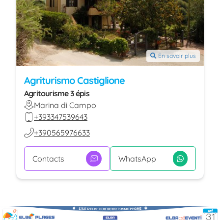
En savoir plus
Agriturismo Castiglione
Agritourisme 3 épis
Marina di Campo
+393347539643
+390565976633
Contacts
WhatsApp