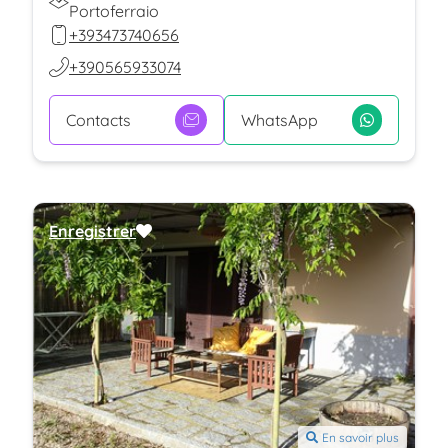
Portoferraio
+393473740656
+390565933074
Contacts
WhatsApp
Enregistrer
En savoir plus