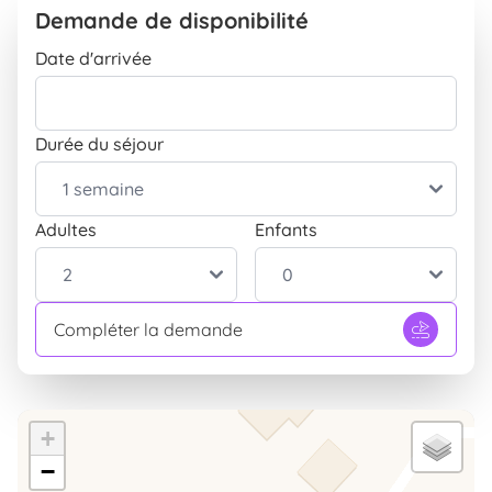
Télévision
INCLUS
Demande de disponibilité
Extérieur
Date d'arrivée
Parc
INCLUS
Parking
INCLUS
Durée du séjour
Entrée indépendante
INCLUS
Table et chaises pour le jardin
INCLUS
Barbecue
INCLUS
Adultes
Enfants
Terrasse
INCLUS
Compléter la demande
+
−