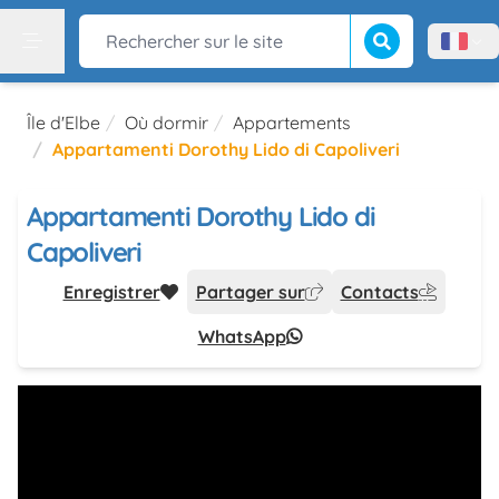
Lancer la recherch
Rechercher sur le site
Menù l
Menu
Île d'Elbe
Où dormir
Appartements
Appartamenti Dorothy Lido di Capoliveri
Appartamenti Dorothy Lido di
Capoliveri
Enregistrer
Partager sur
Contacts
WhatsApp