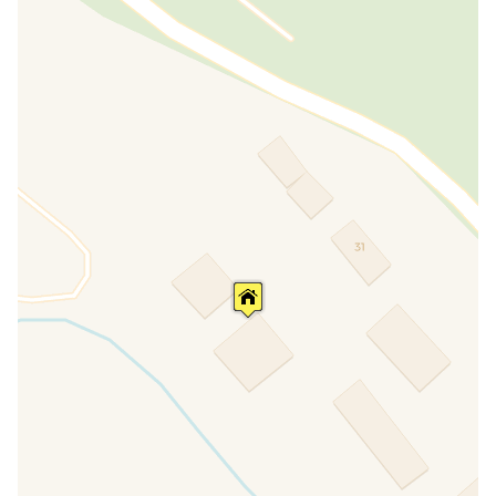
aménagé avec une table, des chaises et des
transats. Possibilité d'utiliser le barbecue et le
lave-linge. Parking privé.
Appartement Turchese
Studio avec lit double, cuisine équipée séparée
par une cloison mais sans porte, salle de bains
avec cabine de douche, climatisation, télévision,
coffre-fort et connexion Wi-Fi gratuite. Grand
espace extérieur avec vue sur la mer, table,
chaises et transats. Avec pergola et store
d'ombrage. Possibilité d'utiliser le barbecue et le
lave-linge. Parking.