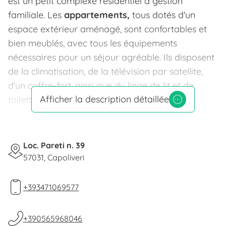
est un petit complexe résidentiel à gestion
familiale. Les
appartements,
tous dotés d'un
espace extérieur aménagé, sont confortables et
bien meublés, avec tous les équipements
nécessaires pour un séjour agréable. Ils disposent
de la climatisation, de la télévision par satellite,
d'un coffre-fort, ainsi que du linge de lit et de
Afficher la description détaillée
toilette changé chaque semaine.
Le panorama est magnifique, avec une vue qui
s'étend du
Golfo Stella
au
Monte Capanne
et
jusqu'à la
Loc. Pareti n. 39
Corse
par temps clair. Les
57031, Capoliveri
appartements se trouvent dans la partie sud de
l'
Isola d'Elba,
à
Pareti,
à quelques pas de la mer,
+393471069577
où vous pourrez profiter de vacances reposantes,
loin du bruit et dans la tranquillité agréable de la
nature.
+390565968046