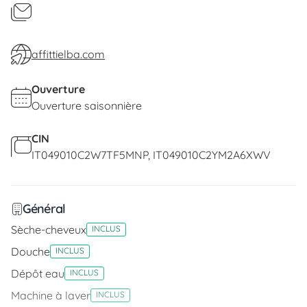
citerne privée.
affittielba.com
Ouverture
Ouverture saisonnière
CIN
IT049010C2W7TF5MNP
IT049010C2YM2A6XWV
Général
Sèche-cheveux
INCLUS
Douche
INCLUS
Dépôt eau
INCLUS
Machine à laver
INCLUS