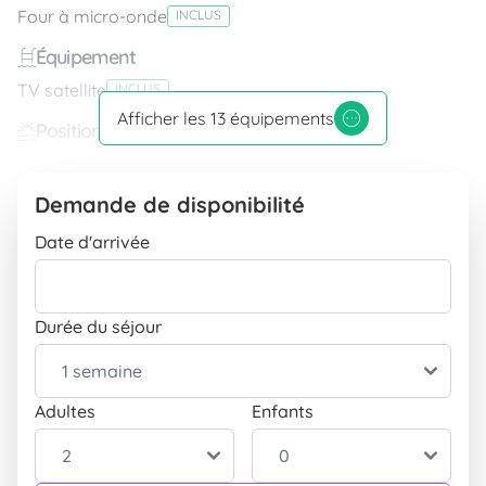
Four à micro-onde
INCLUS
Équipement
TV satellite
INCLUS
Afficher les 13 équipements
Position
Vue sur la mer
INCLUS
Isolés dans la nature
INCLUS
Demande de disponibilité
Extérieur
Date d'arrivée
Parking couvert
INCLUS
Barbecue
INCLUS
Durée du séjour
Entrée indépendante
INCLUS
Table et chaises pour le jardin
INCLUS
Parking
Adultes
Enfants
INCLUS