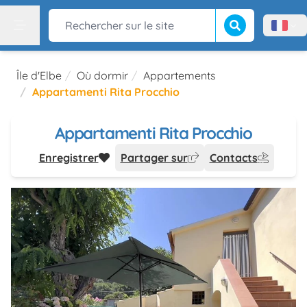
Lancer la recherch
Rechercher sur le site
Menù l
Menu
Île d'Elbe
Où dormir
Appartements
Appartamenti Rita Procchio
Appartamenti Rita Procchio
Enregistrer
Partager sur
Contacts