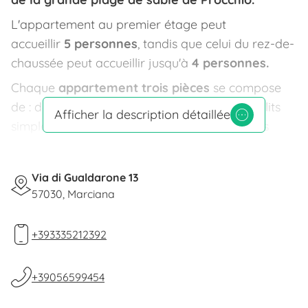
L'appartement au premier étage peut
accueillir
5 personnes
, tandis que celui du rez-de-
chaussée peut accueillir jusqu'à
4 personnes.
Chaque
appartement trois pièces
se compose
de : deux chambres (1 double et 1 avec deux lits
Afficher la description détaillée
simples), salle de bains, cuisine, moustiquaires
dans toutes les pièces, télévision par satellite et
four à micro-ondes.
Via di Gualdarone 13
Chaque appartement dispose d'une
place de
57030, Marciana
parking privée
et d'un
jardin équipé
avec table,
chaises et transats.
+393335212392
Un lave-linge extérieur commun aux deux
appartements et un
barbecue
sont à disposition.
+39056599454
Grande disponibilité d'eau, également grâce à une