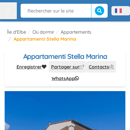
Lancer la recherch
Rechercher sur le site
Menù l
Menu
Île d'Elbe
Où dormir
Appartements
Appartamenti Stella Marina
Appartamenti Stella Marina
Enregistrer
Partager sur
Contacts
WhatsApp