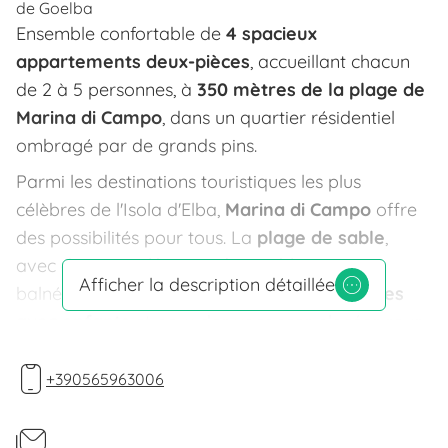
de
Goelba
Ensemble confortable de
4 spacieux
appartements deux-pièces
, accueillant chacun
de 2 à 5 personnes, à
350 mètres de la plage de
Marina di Campo
, dans un quartier résidentiel
ombragé par de grands pins.
Parmi les destinations touristiques les plus
célèbres de l'Isola d'Elba,
Marina di Campo
offre
des possibilités pour tous. La
plage de sable
,
avec des zones libres et des établissements
Afficher la description détaillée
balnéaires équipés, est idéale pour les
familles
avec enfants
et pour des vacances placées sous
le signe de la détente. Pour les
jeunes
et les
amateurs de
vie nocturne,
c'est sans aucun doute
+390565963006
l'endroit idéal, avec ses boutiques, ses restaurants
et ses établissements ouverts jusque tard dans la