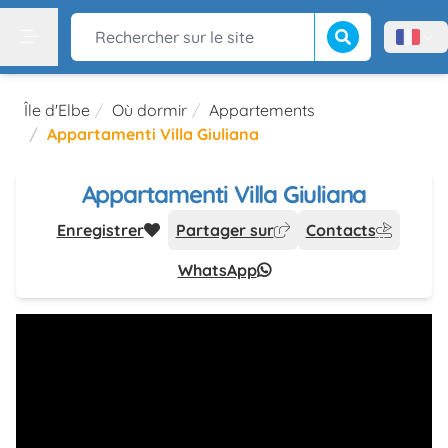
Lancer la recherch
Rechercher sur le site
Menù l
Menu
Île d'Elbe
Où dormir
Appartements
Appartamenti Villa Giuliana
Appartamenti Villa Giuliana
Enregistrer
Partager sur
Contacts
WhatsApp