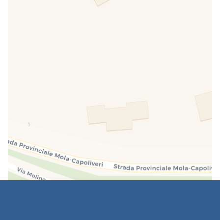
Services supplémentaires payants
Linge.
Lit supplémentaire.
Animaux de petite et moyenne taille.
Chauffage.
Buanderie et service de repassage (petit local
technique à l'extérieur de la maison)
À l'arrière de la villa, à quelques mètres des
appartements, se trouve un local technique où
différents types de lavage peuvent être effectués.
Il comprend un lave-linge, des meubles
spécialement prévus pour poser des objets et un
autre évier, où les clients peuvent déposer leurs
produits et leur linge avant de l'étendre dans les
espaces extérieurs prévus à cet effet, équipés d'un