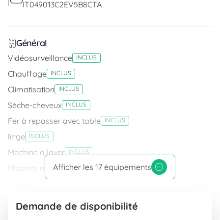
IT049013C2EV5B8CTA
Général
Vidéosurveillance
INCLUS
Chauffage
INCLUS
Climatisation
INCLUS
Sèche-cheveux
INCLUS
Fer à repasser avec table
INCLUS
linge
INCLUS
Machine à laver
INCLUS
Afficher les 17 équipements
Maisons multifamiliales
INCLUS
Connexion Internet
Connexion Wifi
INCLUS
Demande de disponibilité
Équipement