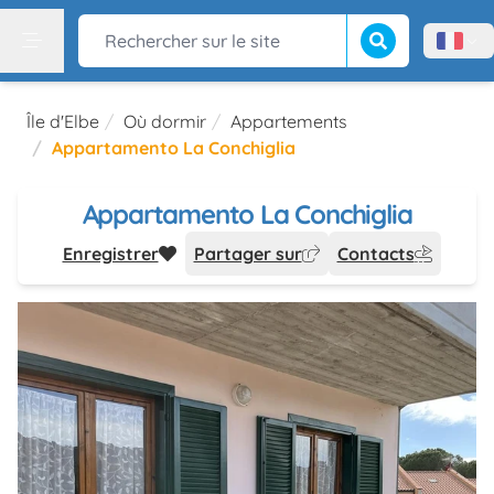
Lancer la recherch
Rechercher sur le site
Menù l
Menu
Île d'Elbe
Où dormir
Appartements
Appartamento La Conchiglia
Appartamento La Conchiglia
Enregistrer
Partager sur
Contacts