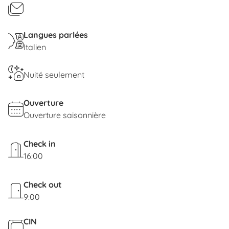
10:00, avec coffre-fort.
Location hebdomadaire du samedi au samedi ou
du dimanche au dimanche.
Langues parlées
Italien
Nuité seulement
Ouverture
Ouverture saisonnière
Check in
16:00
Check out
9:00
CIN