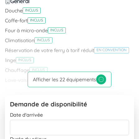
Général
Douche
INCLUS
Coffe-fort
INCLUS
Four à micro-onde
INCLUS
Climatisation
INCLUS
Réservation de votre ferry à tarif réduit
EN CONVENTION
linge
INCLUS
Chauffage
INCLUS
Afficher les 22 équipements
Lave-vaisselle
INCLUS
Dépôt eau
INCLUS
Connexion Internet
Demande de disponibilité
Connexion Wifi
TARIF EN FONCTION DE LA CONSOMMATION
Date d'arrivée
Équipement
TV satellite
INCLUS
Durée du séjour