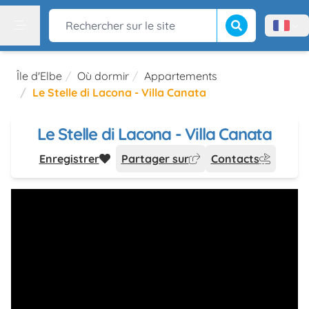
Lancer la recherch
Rechercher sur le site
Menù l
Menu
Île d'Elbe
Où dormir
Appartements
Le Stelle di Lacona - Villa Canata
Le Stelle di Lacona - Villa Canata
Enregistrer
Partager sur
Contacts