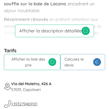
souffle sur la baie de Lacona
, encadrant un
séjour inoubliable.
Récemment rénovés
en prêtant attention aux
détails historiques de la construction originale du
Afficher la description détaillée
XVIIIe siècle, la Villa abrite
trois appartements
:
Appartamento Marino, Appartamento Il
Cavaliere et Appartamento Trudy
. Chaque
Tarifs
appartement est conçu pour garantir une
Afficher la liste des
Calculez le
expérience de séjour exclusive, en combinant
prix
devis
confort moderne et raffiné avec une vue
spectaculaire sur la mer.
Chaque appartement est équipé d'une
large
Via del Moletto, 426 A
terrasse avec vue sur la mer
, d'une
cuisine
57031, Capoliveri
complète
avec plaque à induction, four à micro-
ondes et réfrigérateur avec congélateur ;
WiFi
,
TV
+393279469101