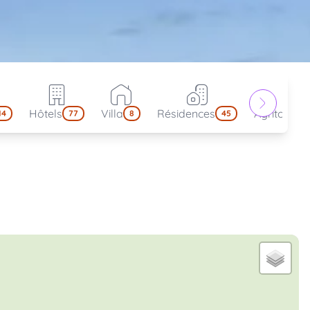
Hôtels
Villa
Résidences
Agritouris
14
77
8
45