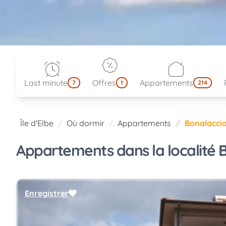
Last minute
Offres
Appartements
7
1
214
Île d'Elbe
Où dormir
Appartements
Bonalacci
Appartements dans la localité Bo
Enregistrer