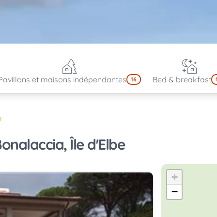
Pavillons et maisons indépendantes
Bed & breakfast
16
a
nalaccia, Île d'Elbe
+
−