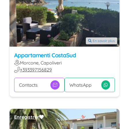
En savoir plus
Appartamenti CostaSud
Morcone, Capoliveri
+393397156829
Contacts
WhatsApp
Enregistrer