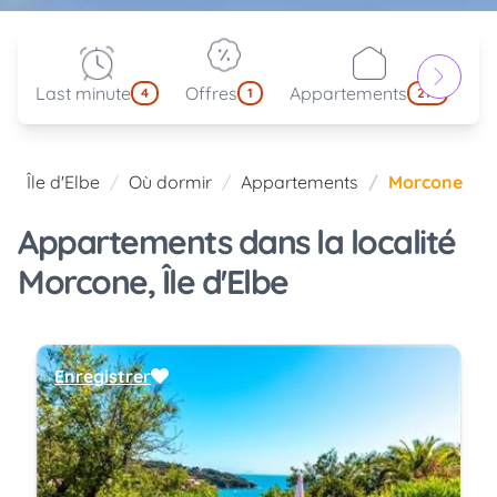
Last minute
Offres
Appartements
Pa
4
1
214
Île d'Elbe
Où dormir
Appartements
Morcone
Appartements dans la localité
Morcone, Île d'Elbe
Enregistrer