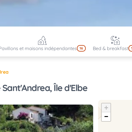
Pavillons et maisons indépendantes
Bed & breakfast
16
drea
 Sant'Andrea, Île d'Elbe
+
−