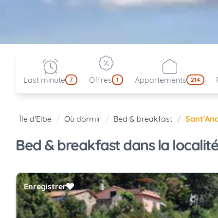
Last minute
Offres
Appartements
7
1
214
Île d'Elbe
Où dormir
Bed & breakfast
Sant'An
Bed & breakfast dans la localité
Enregistrer