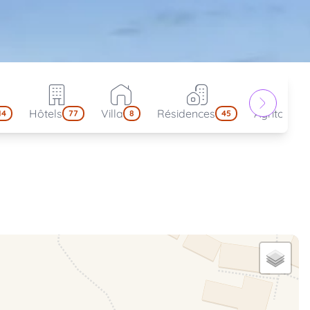
Hôtels
Villa
Résidences
Agritouris
14
77
8
45