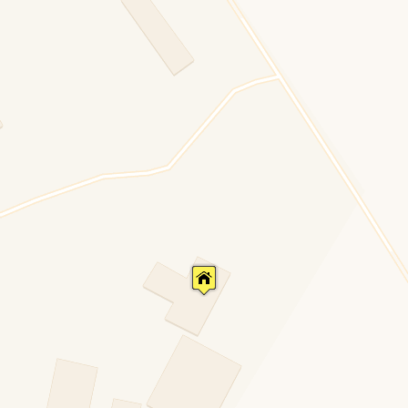
,
Moira
, ultima discendente diretta della famiglia Sardi
 progettazione per realizzare quel sogno per troppo t
n poteva che prendere il nome del capostipite e patro
stato assegnato il nome dei fratelli di Grandolfi.