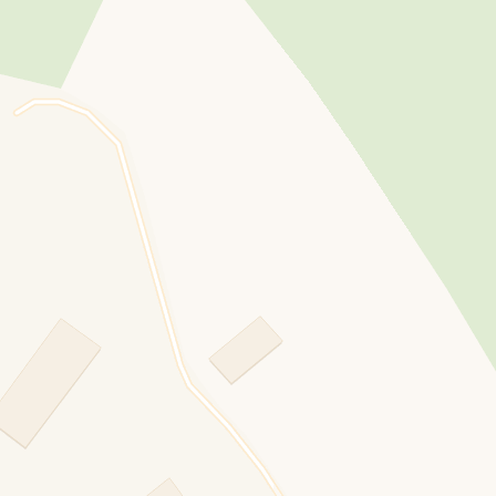
ro nel tempo.
ha investito parte della sua vita nell’intento di rendere 
ontrò con le difficoltà legate soprattutto alla burocraz
mparato a individuare nel turismo e nella promozione d
a, in quel momento storico, affidava la totalità della s
la coltivazione dei campi. Il sogno di Grandolfi non è 
ai suoi eredi pur senza realizzarlo nella sua essenza.