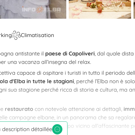
rking
Climatisation
agna antistante il
paese di Capoliveri
, dal quale dista
 per una vacanza all’insegna del relax.
ettiva capace di ospitare i turisti in tutto il periodo del
sola d'Elba in tutte le stagioni
, perché l’Elba non è sol
ogni sua stagione perché ricca di storia e cultura, ma 
.
te
restaurato
con notevole attenzione ai dettagli,
imm
e delle campagne elbane, in un panorama che sa regala
e riservato ed allo stesso tempo vicino all’affascinante 
a description détaillée