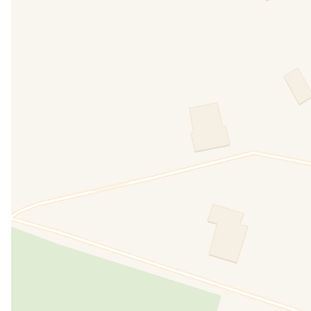
Ora, finalmente e dopo gli sforzi di tre generazioni
che i tempi sono ormai maturi e ha cominciato la
rimasto sopito. Nasce così questo progetto che no
meravigliosa struttura, dove alle quattro camere è 