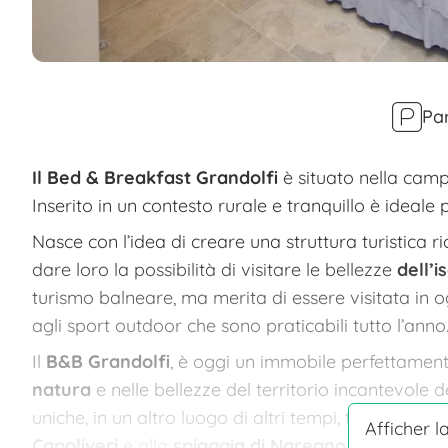
Pa
Il Bed & Breakfast Grandolfi
è situato nella camp
Inserito in un contesto rurale e tranquillo è ideale
Nasce con l’idea di creare una struttura turistica ric
dare loro la possibilità di visitare le bellezze
dell’i
turismo balneare, ma merita di essere visitata in 
agli sport outdoor che sono praticabili tutto l’anno
Il
B&B Grandolfi
, è oggi un immobile perfettamen
natura
e nelle bellezze del territorio incantevol
uniche, in un altro luogo di altri tempi, tranquillo 
Afficher l
Capoliveri
e alla
spiaggia di Naregno.