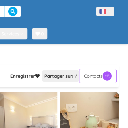
Lancer la recherche
Menù lingue
Services
0
Enregistrer
Partager sur
Contacts