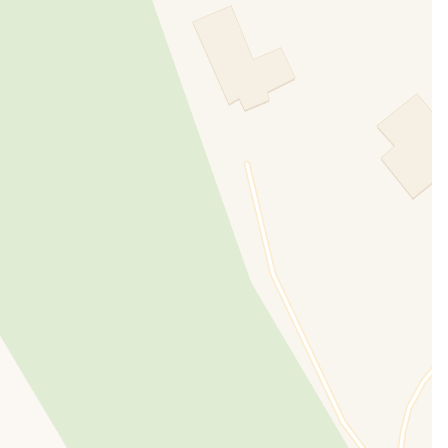
vivo questo
ia del
ella sua
ua
però mai