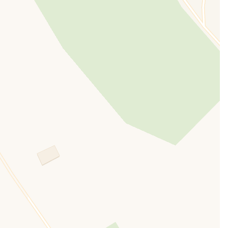
, ha deciso
empo
n di questa