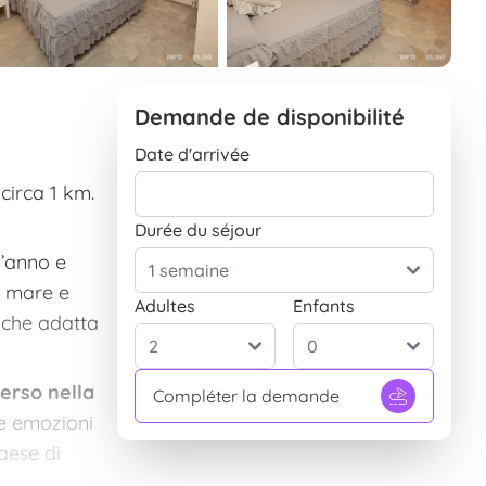
Demande de disponibilité
Date d'arrivée
 circa 1 km.
Durée du séjour
l’anno e
o mare e
Adultes
Enfants
anche adatta
erso nella
Compléter la demande
re emozioni
paese di