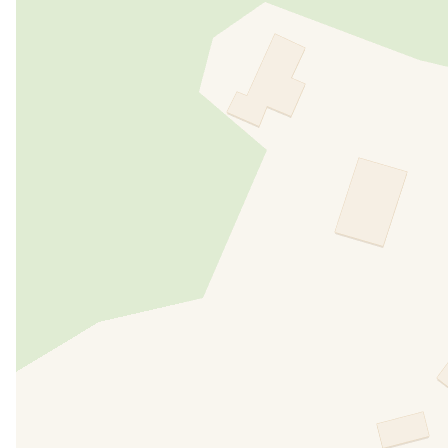
TV satellitare
SERVIZI IN STRUTTURA
Parcheggio
Area commune interna ed esterna
Giardino
Podere
Prodotti a Km 0
Le radici della nostra famiglia, vanno molto indiet
Uno dei nostri avi,
Dino Sardi detto “Grandolfi”
, 
sogno, senza purtroppo riuscire a realizzarlo. Si sc
territorio elbano che, prima del 1950, non aveva i
terra una preziosa risorsa economica. L'isola d'Elb
sussistenza al lavoro garantito dalle miniere e dal
stato abbandonato e anzi ciclicamente riproposto d