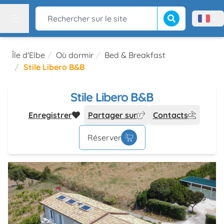
Lancer la recherch
Rechercher sur le site
Menù l
Menu
Île d'Elbe
Où dormir
Bed & Breakfast
Stile Libero B&B
Stile Libero B&B
Enregistrer
Partager sur
Contacts
Réserver