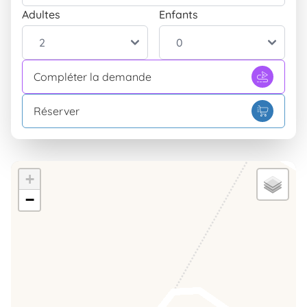
Vue sur la mer
Adultes
Enfants
INCLUS
Extérieur
Parking
INCLUS
Compléter la demande
Parc
INCLUS
Réserver
+
−