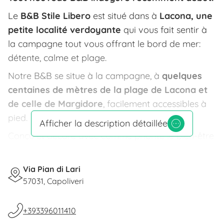
Le
B&B Stile Libero
est situé dans à
Lacona, une
petite localité verdoyante
qui vous fait sentir à
la campagne tout vous offrant le bord de mer:
détente, calme et plage.
Notre B&B se situe à la campagne, à
quelques
centaines de mètres de la plage de Lacona et
de celle de Margidore
, facilement accessibles à
pied.
Afficher la description détaillée
Conçu et décoré avec comme priorité le bien-être
du client, l'édifice s'organise sur deux étages: il est
moderne, simple, ses lignes géométriques sont
Via Pian di Lari
hamonieuses et il
respecte la nature
.
57031, Capoliveri
Chaque chambre est décorée selon un style
propre, avec des couleurs différentes: une liberté
+393396011410
de styles que résume bien notre nom "
stile