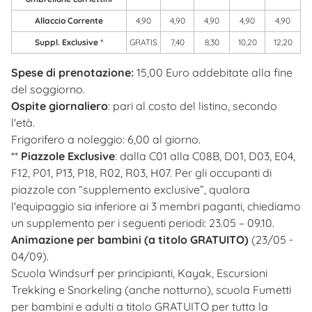
Allaccio Corrente
4,90
4,90
4,90
4,90
4,90
Suppl. Exclusive *
GRATIS
7,40
8,30
10,20
12,20
Spese di prenotazione:
15,00 Euro addebitate alla fine
del soggiorno.
Ospite giornaliero
: pari al costo del listino, secondo
l'età.
Frigorifero a noleggio: 6,00 al giorno.
**
Piazzole Exclusive
: dalla C01 alla C08B, D01, D03, E04,
F12, P01, P13, P18, R02, R03, H07. Per gli occupanti di
piazzole con “supplemento exclusive”, qualora
l'equipaggio sia inferiore ai 3 membri paganti, chiediamo
un supplemento per i seguenti periodi: 23.05 – 09.10.
Animazione per bambini (a titolo GRATUITO)
(23/05 -
04/09).
Scuola Windsurf per principianti, Kayak, Escursioni
Trekking e Snorkeling (anche notturno), scuola Fumetti
per bambini e adulti a titolo GRATUITO per tutta la