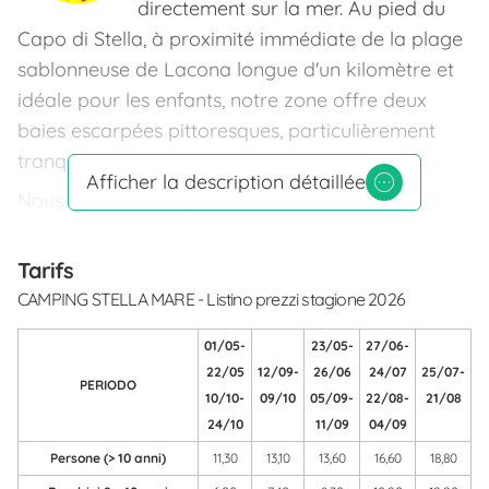
directement sur la mer. Au pied du
Capo di Stella, à proximité immédiate de la plage
sablonneuse de Lacona longue d'un kilomètre et
idéale pour les enfants, notre zone offre deux
baies escarpées pittoresques, particulièrement
tranquilles.
Afficher la description détaillée
Nous vous offrons pendant toute la saison la
location gratuite de vélos; en haute saison (de la
Pentecôte à début septembre) animations et
Tarifs
école de surf gratuites!
CAMPING STELLA MARE - Listino prezzi stagione 2026
Possibilité de louer voitures, scooters et motos, et
01/05-
23/05-
27/06-
de pratiquer les sports aquatiques les plus variés.
22/05
12/09-
26/06
24/07
25/07-
PERIODO
Si vous disposez d'une embarcation, il vous sera
10/10-
09/10
05/09-
22/08-
21/08
possible de mettre celle-ci à la mer avec facilité et
24/10
11/09
04/09
de louer un point d'ancrage gardé.
Persone (> 10 anni)
11,30
13,10
13,60
16,60
18,80