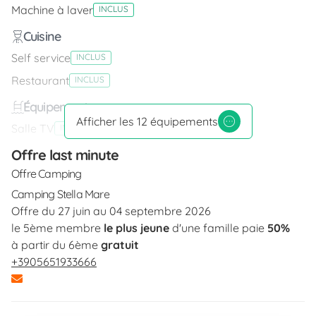
Machine à laver
INCLUS
Cuisine
Self service
INCLUS
Restaurant
INCLUS
Équipement
Afficher les 12 équipements
Salle TV
INCLUS
Offre last minute
Conformité
Offre Camping
Bonus Vacanze
INCLUS
Camping Stella Mare
Animaux bienvenus
INCLUS
Offre du 27 juin au 04 septembre 2026
Services locaux et structures
le 5ème membre
le plus jeune
d'une famille paie
50%
à partir du 6ème
gratuit
Épicerie
INCLUS
+3905651933666
Bar
INCLUS
Extérieur