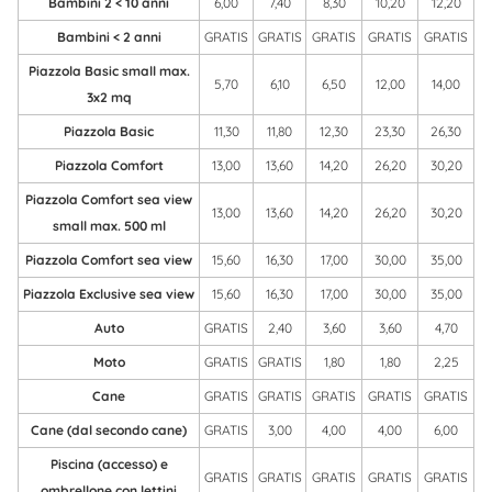
Appartamenti Stella Mare
Bambini 2 < 10 anni
6,00
7,40
8,30
10,20
12,20
Bambini < 2 anni
GRATIS
GRATIS
GRATIS
GRATIS
GRATIS
Piazzola Basic small max.
5,70
6,10
6,50
12,00
14,00
3x2 mq
Piazzola Basic
11,30
11,80
12,30
23,30
26,30
Piazzola Comfort
13,00
13,60
14,20
26,20
30,20
Piazzola Comfort sea view
13,00
13,60
14,20
26,20
30,20
small max. 500 ml
Piazzola Comfort sea view
15,60
16,30
17,00
30,00
35,00
Piazzola Exclusive sea view
15,60
16,30
17,00
30,00
35,00
Auto
GRATIS
2,40
3,60
3,60
4,70
Moto
GRATIS
GRATIS
1,80
1,80
2,25
Cane
GRATIS
GRATIS
GRATIS
GRATIS
GRATIS
Cane (dal secondo cane)
GRATIS
3,00
4,00
4,00
6,00
Piscina (accesso) e
GRATIS
GRATIS
GRATIS
GRATIS
GRATIS
ombrellone con lettini