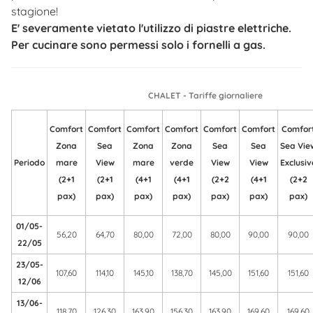
stagione!
E' severamente vietato l'utilizzo di piastre elettriche.
Per cucinare sono permessi solo i fornelli a gas.
CHALET - Tariffe giornaliere
Comfort
Comfort
Comfort
Comfort
Comfort
Comfort
Comfor
Zona
Sea
Zona
Zona
Sea
Sea
Sea Vie
Periodo
mare
View
mare
verde
View
View
Exclusiv
(2+1
(2+1
(4+1
(4+1
(2+2
(4+1
(2+2
pax)
pax)
pax)
pax)
pax)
pax)
pax)
01/05-
56,20
64,70
80,00
72,00
80,00
90,00
90,00
22/05
23/05-
107,60
114,10
145,10
138,70
145,00
151,60
151,60
12/06
13/06-
118,70
126,30
163,90
156,30
163,90
169,60
169,60