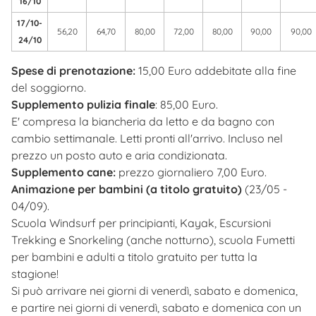
16/10
17/10-
56,20
64,70
80,00
72,00
80,00
90,00
90,00
24/10
Spese di prenotazione:
15,00 Euro addebitate alla fine
del soggiorno.
Supplemento pulizia finale
: 85,00 Euro.
E' compresa la biancheria da letto e da bagno con
cambio settimanale. Letti pronti all'arrivo. Incluso nel
prezzo un posto auto e aria condizionata.
Supplemento cane:
prezzo giornaliero 7,00 Euro.
Animazione per bambini (a titolo gratuito)
(23/05 -
04/09).
Scuola Windsurf per principianti, Kayak, Escursioni
Trekking e Snorkeling (anche notturno), scuola Fumetti
per bambini e adulti a titolo gratuito per tutta la
stagione!
Si può arrivare nei giorni di venerdì, sabato e domenica,
e partire nei giorni di venerdì, sabato e domenica con un