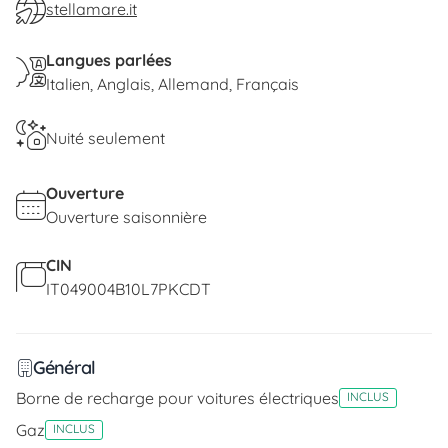
stellamare.it
Langues parlées
Italien
Anglais
Allemand
Français
Nuité seulement
Ouverture
Ouverture saisonnière
CIN
IT049004B10L7PKCDT
Général
Borne de recharge pour voitures électriques
INCLUS
Gaz
INCLUS