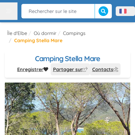
Lancer la recherch
Rechercher sur le site
Menù l
Menu
Île d'Elbe
Où dormir
Campings
Camping Stella Mare
Camping Stella Mare
Enregistrer
Partager sur
Contacts