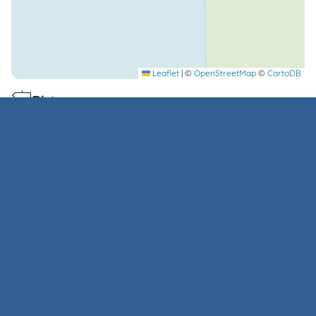
Leaflet
|
©
OpenStreetMap
©
CartoDB
Distance
10
6
6
8,5
21,50
29
mt
Km
Km
Km
Km
Km
de la
du centre
du port de
de
du port de Rio
du port de
mer
ville
Portoferraio
l'aéroport
Marina
Cavo
Plages situées à proximité
Acquarilli
Lacona
Laconella
Margidore
Calendrier des disponibilités
Note
: Le calendrier des disponibilités est indicatif. Il est
préférable de contacter la structure pour obtenir une
confirmation.