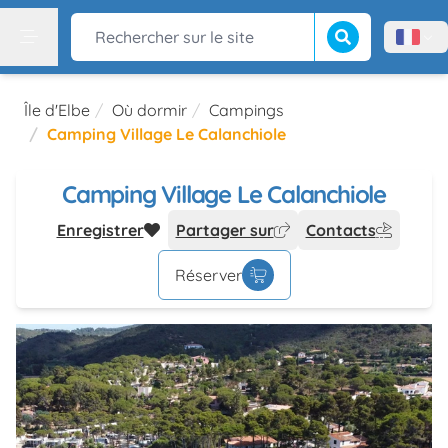
Lancer la recherch
Rechercher sur le site
Menù l
Menu
Île d'Elbe
Où dormir
Campings
Camping Village Le Calanchiole
Camping Village Le Calanchiole
Enregistrer
Partager sur
Contacts
Réserver