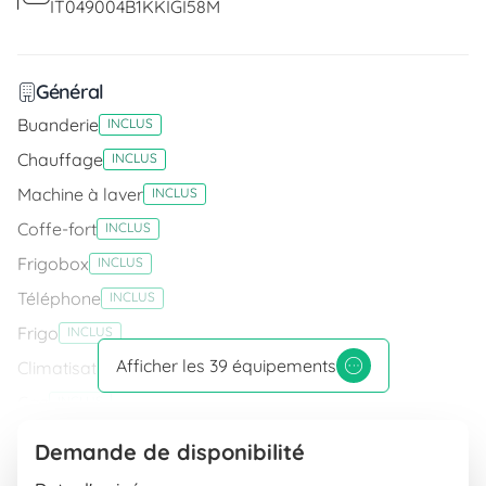
IT049004B1KKIGI58M
Général
Buanderie
INCLUS
Chauffage
INCLUS
Machine à laver
INCLUS
Coffe-fort
INCLUS
Frigobox
INCLUS
Téléphone
INCLUS
Frigo
INCLUS
Afficher les 39 équipements
Climatisation
INCLUS
Gaz
INCLUS
Lavabo
INCLUS
Demande de disponibilité
En chambre