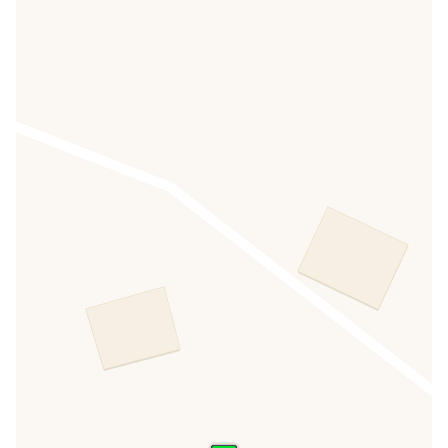
Parc
INCLUS
Emplacement
INCLUS
Locations
Location embarcation
INCLUS
Location de canoë
INCLUS
Location chaise longue
INCLUS
Location parasols
INCLUS
Enfants
Aire de jeux pour enfants
INCLUS
Baby sitter
INCLUS