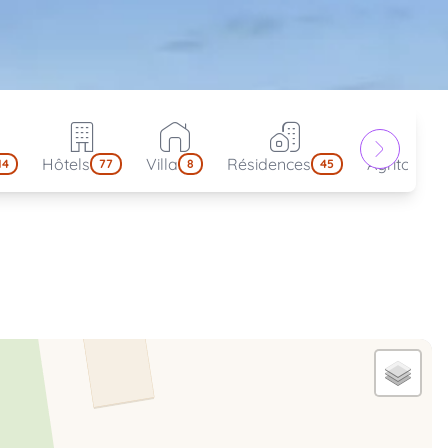
Hôtels
Villa
Résidences
Agritouris
14
77
8
45