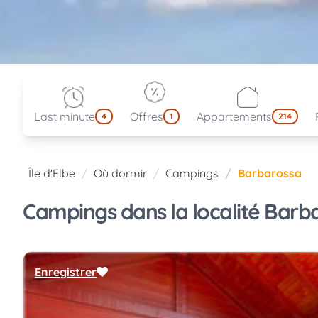
Last minute
Offres
Appartements
4
1
214
Île d'Elbe
Où dormir
Campings
Barbarossa
Campings dans la localité Barbar
Enregistrer