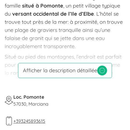
famille
situé à Pomonte
, un petit village typique
du
versant occidental de l’Ile d’Elbe
. L’hôtel se
trouve tout près de la mer: à proximité, on trouve
une plage de graviers tranquille ainsi qu’une
falaise de granit qui se jette dans une eau
incroyablement transparente.
Situé au pied des montagnes, l’endroit est parfait
pour pratiquer des
sports en extérieur
, comme
Afficher la description détaillée
la
randonnée
sur des sentiers traversant une
végétation typiquement méditerranéenne. Si vous
venez passer vos vacances à l’Ile d’Elbe, vous
trouverez à Pomonte une localité touristique à
Loc. Pomonte
57030, Marciana
taille humaine idéale pour se ressourcer entre les
ondes de la mer et les parfums de la montagne.
+393245893615
L’hôtel propose
25 chambres confortables
,