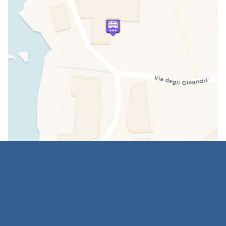
INCLUS
spiaggia
Jardin
INCLUS
Terrasse
INCLUS
Parking
INCLUS
Location de véhicule
Location de vélos électriques
PAYANT
Location de vélos
INCLUS
Télévision connectée avec chaînes à la demande
incluses
Smart Tv
INCLUS
Enfants
Chaise haute pour enfants
INCLUS