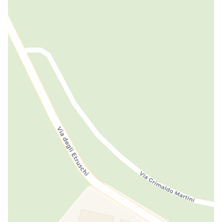
Connexion Internet
INCLUS
Salle lecture
INCLUS
Salle TV
INCLUS
TV satellite
INCLUS
Conformité
Groupes
INCLUS
Désinfection à chaque nouveau séjour
INCLUS
Animaux bienvenus
PAYANT
Position
Vue sur la mer
INCLUS
Vue panoramique
INCLUS
Vélos
E-Bike
À LOUER