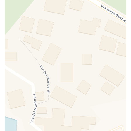
Vélo de ville
À LOUER
Vélo de montagne
À LOUER
Services locaux et structures
Bar
PAYANT
Navette pour l'aéroport
PAYANT
Sports et activités récréatives
Centre de plongée
EN CONVENTION
Réservation excursions
INCLUS
Parasol et chaises longues
PAYANT
Activité sportive
EN CONVENTION
Vélo
INCLUS
Plage
EN CONVENTION
Extérieur
Parcheggio gratuito privato davanti alla