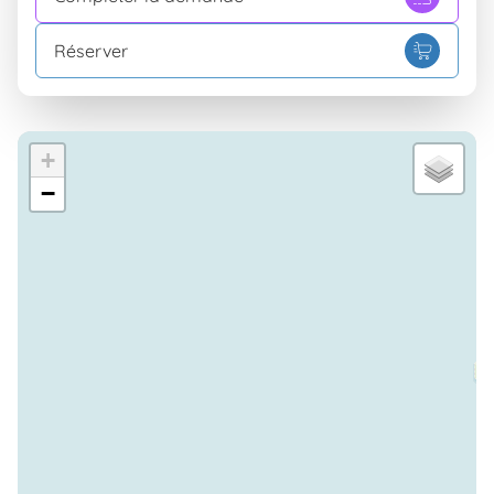
Chambre avec TV
INCLUS
Réserver
Chambre avec vue sur la mer
INCLUS
Chambre avec climatisation
PAYANT
Équipement
+
TV satellite
INCLUS
−
Salle TV
INCLUS
Connexion Internet
INCLUS
Télévision
INCLUS
Conformité
Animaux bienvenus
INCLUS
Position
Vue panoramique
INCLUS
Vue sur la mer
INCLUS