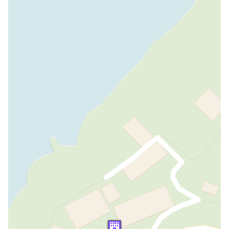
Terrasse
INCLUS
Location de véhicule
Location de vélos électriques
PAYANT
Location de vélos
EN CONVENTION
Bien-être
Soins bien-être
PAYANT
Baignoire hydromassage
PAYANT