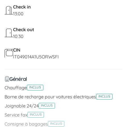
Check in
13:00
Check out
10:30
CIN
IT049014A1U5ORWSFI
Général
Chauffage
INCLUS
Borne de recharge pour voitures électriques
INCLUS
Joignable 24/24
INCLUS
Service fax
INCLUS
Consigne à bagages
INCLUS