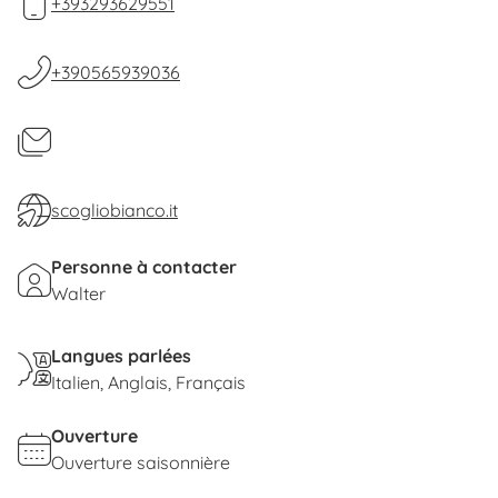
+393293629551
styled and genuine: you can choose between
delicious fish local and meat fare dishes.
Private
+390565939036
parking area
inclused.
scogliobianco.it
Personne à contacter
Walter
Langues parlées
Italien
Anglais
Français
Ouverture
Ouverture saisonnière