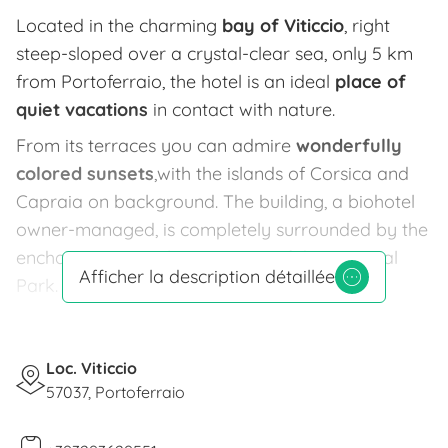
Located in the charming
bay of Viticcio
, right
steep-sloped over a crystal-clear sea, only 5 km
from Portoferraio, the hotel is an ideal
place of
quiet vacations
in contact with nature.
From its terraces you can admire
wonderfully
colored sunsets
,with the islands of Corsica and
Capraia on background. The building, a biohotel
owner-managed, is completely surrounded by the
enchanting natural enviroment of the National
Afficher la description détaillée
Park.
We have increased the original farm of the XIX
century by building a complex of 25 rooms with:
Loc. Viticcio
indipendent access, private bathroom with
57037, Portoferraio
shower, tv color, phone and frigo.
Panoramic restaurant. The cookery is family-