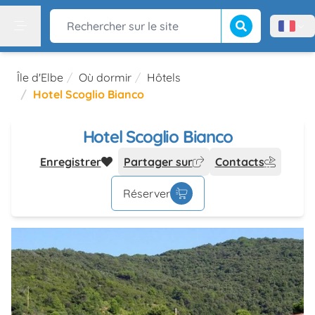
Lancer la recherch
Rechercher sur le site
Menù l
Menu
Île d'Elbe
Où dormir
Hôtels
Hotel Scoglio Bianco
Hotel Scoglio Bianco
Enregistrer
Partager sur
Contacts
Réserver