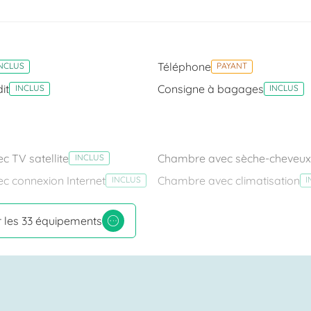
Téléphone
NCLUS
PAYANT
it
Consigne à bagages
INCLUS
INCLUS
 TV satellite
Chambre avec sèche-cheveux
INCLUS
c connexion Internet
Chambre avec climatisation
INCLUS
I
r les 33 équipements
 coéliaques
INCLUS
S