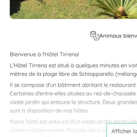
Animaux bien
Bienvenue à l'Hôtel Tirrena!
L'Hôtel Tirrena est situé à quelques minutes en vo
mètres de la plage libre de Schiopparello (mélange
Il se compose d'un bâtiment abritant le restaurant 
Certaines d'entre-elles situées au rez-de-chaussé
vaste jardin qui entoure la structure. Deux grandes
sont à disposition de nos hôtes.
Notre hôtel est entouré d'un vaste jardin particuli
climat méditerranéen. Plongée dans le vert et dans 
Afficher l