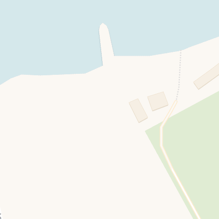
nvenus
PAYANT
ER
excursions
PAYANT
Parc
S
INCLUS
vélos électriques
PAYANT