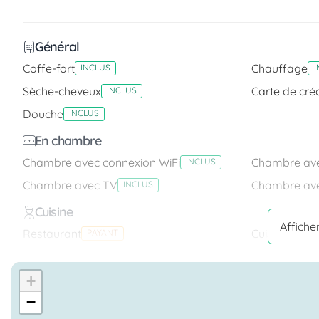
Général
Coffe-fort
Chauffage
INCLUS
I
Sèche-cheveux
Carte de créd
INCLUS
Douche
INCLUS
En chambre
Chambre avec connexion WiFi
Chambre avec
INCLUS
Chambre avec TV
Chambre ave
INCLUS
Cuisine
Affiche
Restaurant
Cuisine pour
PAYANT
Équipement
+
Connexion Internet
Piscine
INCLUS
INCLU
−
Conformité