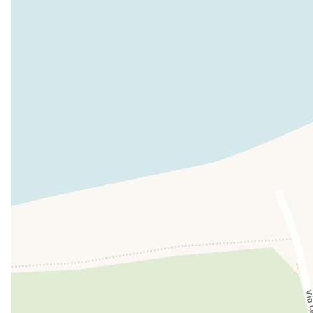
Groupes
Animaux bie
PAYANT
Vélos
Vélo de montagne
E-Bike
À LOUER
À LOU
Services locaux et structures
Épicerie
Bar
INCLUS
INCLUS
Sports et activités récréatives
Centre de plongée
Réservation 
PAYANT
Extérieur
Parking
Jardin
INCLUS
INCLU
Solarium
INCLUS
Location de véhicule
Location de vélos
Location de 
PAYANT
Enfants