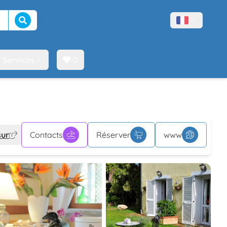
Lancer la recherche
Menù lingue
Services
0
sur
Contacts
Réserver
www