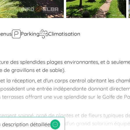
venus
Parking
Climatisation
iture des splendides plages environnantes, et à seulem
 de gravillons et de sable).
et la réception, et d'un corps central abritant les cham
e possèdent une entrée indépendante donnant directem
 terrasses offrant une vue splendide sur le Golfe de Po
èrement soigné, orné de plantes et de fleurs typiques d
le calme, la piscine, dotée d'un grand solarium équipé 
a description détaillée