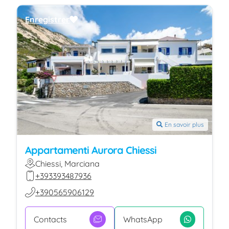
Enregistrer
En savoir plus
Appartamenti Aurora Chiessi
Chiessi, Marciana
+393393487936
+390565906129
Contacts
WhatsApp