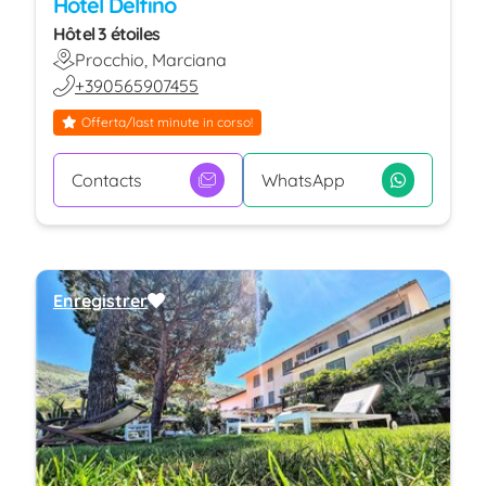
Hotel Delfino
Hôtel 3 étoiles
Procchio, Marciana
+390565907455
Offerta/last minute in corso!
Contacts
WhatsApp
Enregistrer