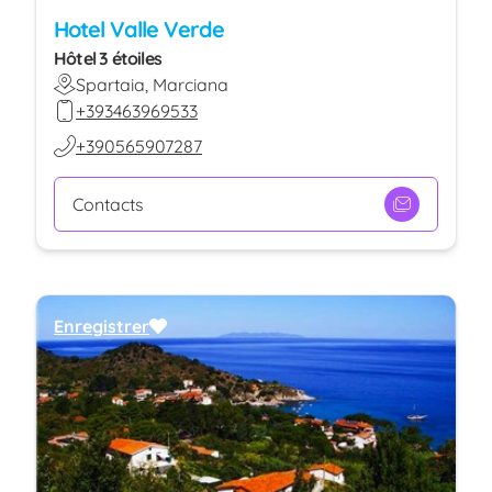
Hotel Valle Verde
Hôtel 3 étoiles
Spartaia, Marciana
+393463969533
+390565907287
Contacts
Enregistrer