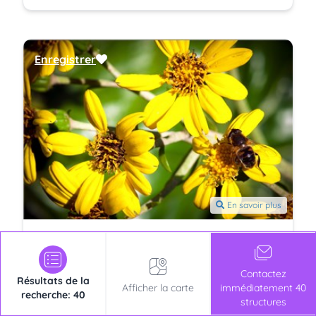
Enregistrer
En savoir plus
Agriturismo Casa Felici
Agritourisme 3 épis
Contactez
Marciana
Résultats de la
Afficher la carte
immédiatement 40
+393911312839
recherche: 40
structures
+390565901297