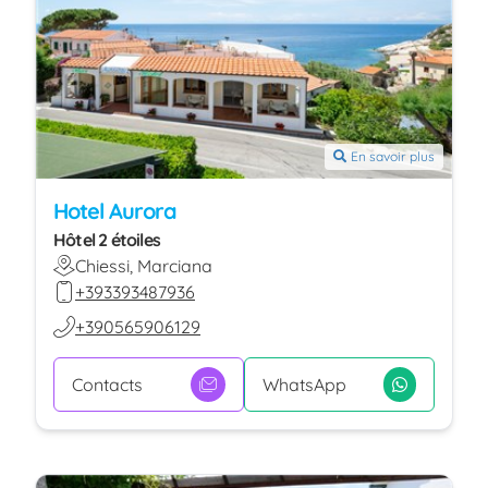
En savoir plus
Hotel Aurora
Hôtel 2 étoiles
Chiessi, Marciana
+393393487936
+390565906129
Contacts
WhatsApp