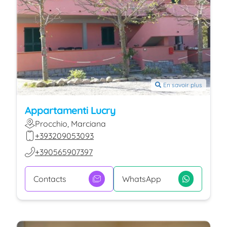
En savoir plus
Appartamenti Lucry
Procchio, Marciana
+393209053093
+390565907397
Contacts
WhatsApp