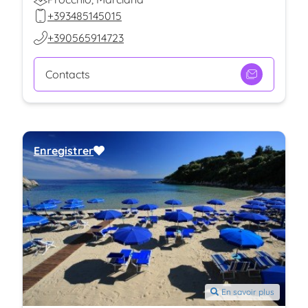
+393485145015
+390565914723
Contacts
Enregistrer
En savoir plus