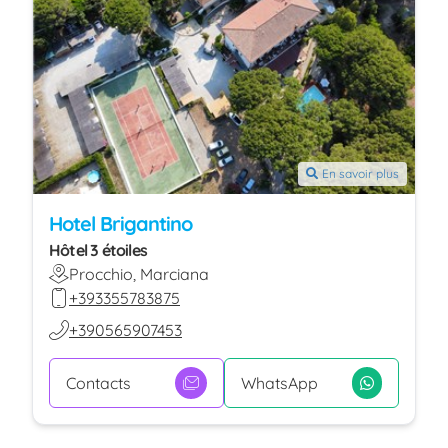
En savoir plus
Hotel Brigantino
Hôtel 3 étoiles
Procchio, Marciana
+393355783875
+390565907453
Contacts
WhatsApp