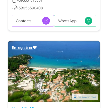
+393351673531
+390565904081
Contacts
WhatsApp
Enregistrer
En savoir plus