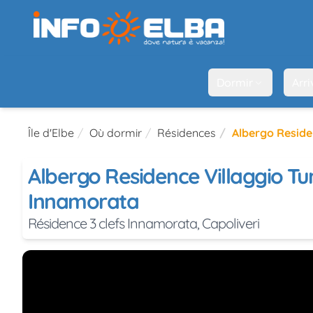
Dormir
Arri
Île d'Elbe
Où dormir
Résidences
Albergo Reside
Albergo Residence Villaggio Tur
Innamorata
Résidence 3 clefs Innamorata, Capoliveri