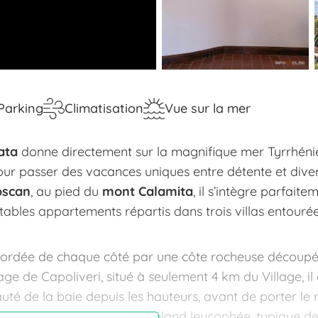
Parking
Climatisation
Vue sur la mer
ata
donne directement sur la magnifique mer Tyrrhéni
our passer des vacances uniques entre détente et dive
oscan
, au pied du
mont Calamita
, il s’intègre parfaite
ables appartements répartis dans trois villas entouré
t bordée de chaque côté par une côte rocheuse découpé
ge de Capoliveri, situé à seulement 4 km du Village, il 
uté de la baie depuis les hauteurs, avant de porter le
 les Gemini, habitat du goéland leucophée, typique de l’