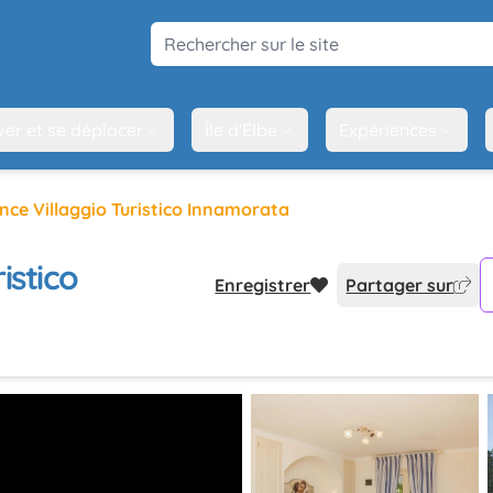
Rechercher sur le site
ver et se déplacer
Île d'Elbe
Expériences
nce Villaggio Turistico Innamorata
istico
Enregistrer
Partager sur