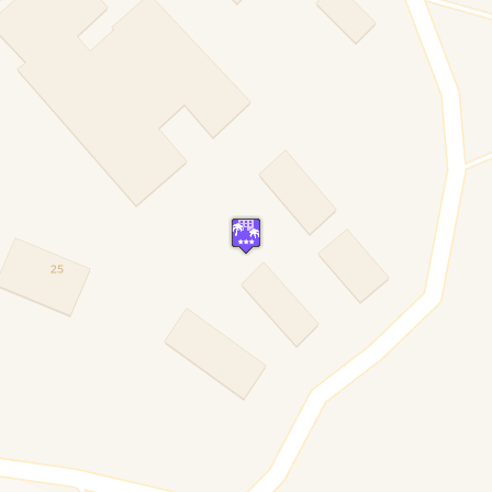
Parking
LUS
INCLUS
pendante
Parking couvert
INCLUS
INCLUS
Barbecue
INCLUS
 pour enfants
Chaise haute pour enfants
INCLUS
PA