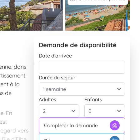
Demande de disponibilité
Date d'arrivée
enne, dans
rtissement.
Durée du séjour
ment à la
es de
Adultes
Enfants
e. En
est
Compléter la demande
 regard vers
île d’Elbe,