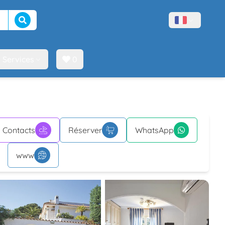
Lancer la recherche
Menù lingue
Services
0
Contacts
Réserver
WhatsApp
www