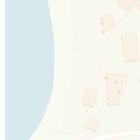
Table et chaises pour le jardin
Terrasse
INCLUS
INC
Solarium
Entrée indé
INCLUS
Jardin
Parc
INCLUS
INCLUS
Locations
Location embarcation
EN CONVENTION
Location de véhicule
Location de vélos
EN CONVENTION
électriques
Bien-être
Soins bien-être
EN CONVENTION
Enfants
Lit pour enfant
Aire de jeux
PAYANT