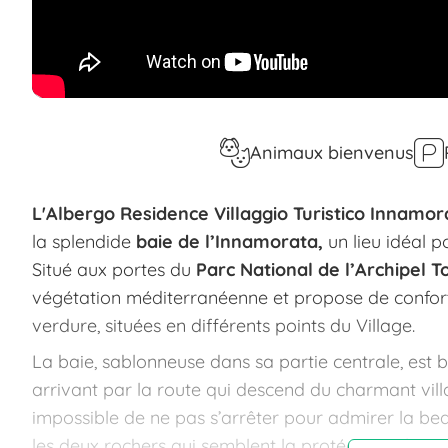
Animaux bienvenus
L'Albergo Residence Villaggio Turistico Innamor
la splendide
baie de l’Innamorata,
un lieu idéal p
Situé aux portes du
Parc National de l’Archipel T
végétation méditerranéenne et propose de confort
verdure, situées en différents points du Village.
La baie, sablonneuse dans sa partie centrale, es
arrivant par la route qui descend du charmant villa
impossible de ne pas s’arrêter pour admirer la bea
les deux rochers qui semblent la protéger au large :