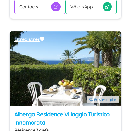
Contacts
WhatsApp
Enregistrer
En savoir plus
Albergo Residence Villaggio Turistico
Innamorata
Résidence 3 clefs