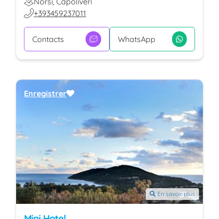
Norsi, Capoliveri
+393459237011
Contacts
WhatsApp
Enregistrer
En savoir plus
Mini Hotel