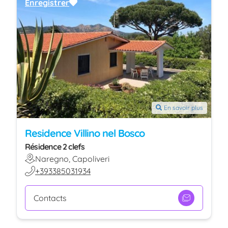
Enregistrer
En savoir plus
Residence Villino nel Bosco
Résidence 2 clefs
Naregno, Capoliveri
+393385031934
Contacts