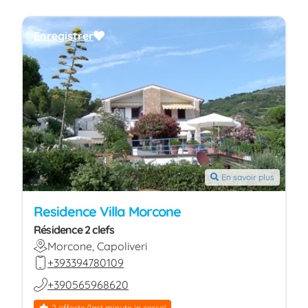
Enregistrer
En savoir plus
Residence Villa Morcone
Résidence 2 clefs
Morcone, Capoliveri
+393394780109
+390565968620
2 offerte/last minute in corso!