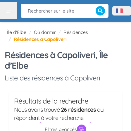
Lancer la recherch
Rechercher sur le site
Menù l
Menu
Île d'Elbe
Où dormir
Résidences
Résidences à Capoliveri
Résidences à Capoliveri, Île
d’Elbe
Liste des résidences à Capoliveri
Résultats de la recherche
Nous avons trouvé
26 résidences
qui
répondent à votre recherche.
Filtres avancés