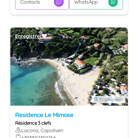
Contacts
WhatsApp
Enregistrer
En savoir plus
Residence Le Mimose
Résidence 3 clefs
Lacona, Capoliveri
+393802394766