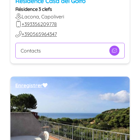
Residence Casa del Golfo
Résidence 3 clefs
Lacona, Capoliveri
+393356209778
+390565964347
Contacts
Enregistrer