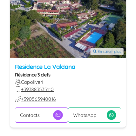
En savoir plus
Residence La Valdana
Résidence 3 clefs
Capoliveri
+393883535110
+390565940016
Contacts
WhatsApp