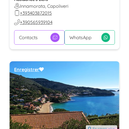
Innamorata, Capoliveri
+393403872015
+390565939104
Contacts
WhatsApp
Enregistrer
En savoir plus