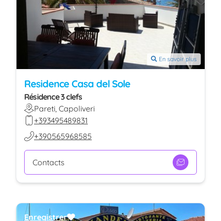
En savoir plus
Residence Casa del Sole
Résidence 3 clefs
Pareti, Capoliveri
+393495489831
+390565968585
Contacts
Enregistrer