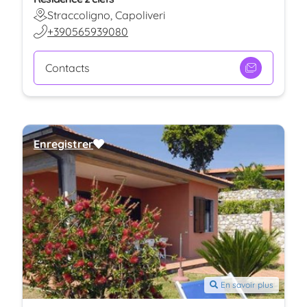
Straccoligno, Capoliveri
+390565939080
Contacts
Enregistrer
En savoir plus