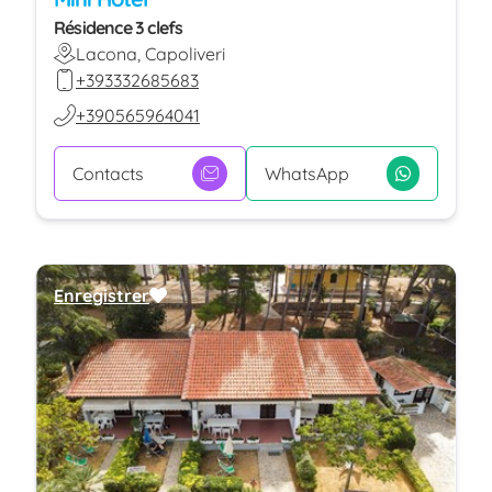
Résidence 3 clefs
Lacona, Capoliveri
+393332685683
+390565964041
Contacts
WhatsApp
Enregistrer