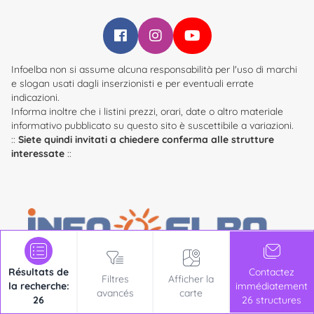
Infoelba su Facebook
Infoelba su Instagram
Infoelba su YouTube
Infoelba non si assume alcuna responsabilità per l'uso di marchi
e slogan usati dagli inserzionisti e per eventuali errate
indicazioni.
Informa inoltre che i listini prezzi, orari, date o altro materiale
informativo pubblicato su questo sito è suscettibile a variazioni.
::
Siete quindi invitati a chiedere conferma alle strutture
interessate
::
Résultats de
Contactez
Filtres
Afficher la
©1999-2026 Infoelba s.r.l. Unipersonale
- Viale Teseo Tesei, 12 -
la recherche:
immédiatement
avancés
carte
Centro Servizi Il Molino - 57037 Portoferraio (LI)
26
26 structures
P. IVA e C.F. 01130150491 - capitale sociale €10.000,00 i.v. -