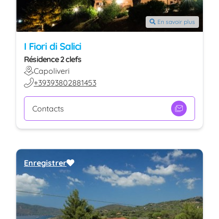
En savoir plus
I Fiori di Salici
Résidence 2 clefs
Capoliveri
+39393802881453
Contacts
Enregistrer