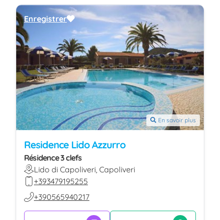
Enregistrer
En savoir plus
Residence Lido Azzurro
Résidence 3 clefs
Lido di Capoliveri, Capoliveri
+393479195255
+390565940217