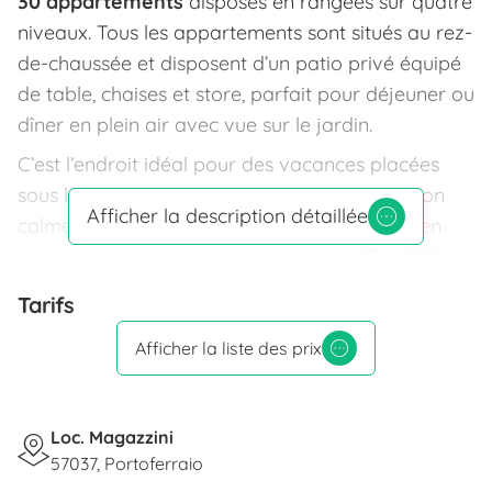
30 appartements
disposés en rangées sur quatre
niveaux. Tous les appartements sont situés au rez-
de-chaussée et disposent d’un patio privé équipé
de table, chaises et store, parfait pour déjeuner ou
dîner en plein air avec vue sur le jardin.
C’est l’endroit idéal pour des vacances placées
sous le signe de la détente, grâce à sa situation
Afficher la description détaillée
calme et en hauteur, loin de l’agitation, mais en
même temps stratégique pour visiter
l’île d’Elbe.
La résidence se trouve à seulement 7 km du port
Tarifs
de
Portoferraio,
point d’arrivée des ferries, et en
seulement 10 à 20 minutes de voiture, vous
Afficher la liste des prix
pouvez rejoindre de charmants villages comme
Capoliveri et Porto Azzurro,
ainsi que de
Loc. Magazzini
nombreuses plages parmi les plus belles de l’île.
57037, Portoferraio
Quand on préfère rester sur place, la résidence