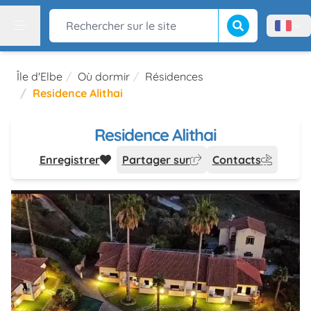
Lancer la recherch
Rechercher sur le site
Menù l
Menu
Île d'Elbe
Où dormir
Résidences
Residence Alithai
Residence Alithai
Enregistrer
Partager sur
Contacts