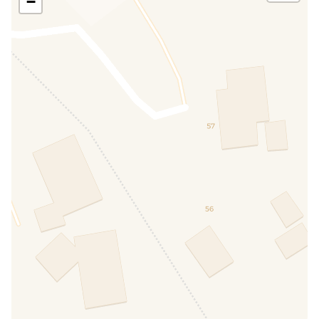
−
Animaux bienvenus
PAYANT
Services locaux et structures
Bar
PAYANT
Extérieur
Table et chaises pour le jardin
INCLUS
Parking couvert
INCLUS
Parc
INCLUS
Entrée indépendante
INCLUS
Jardin
INCLUS
Solarium
INCLUS
Terrasse
INCLUS